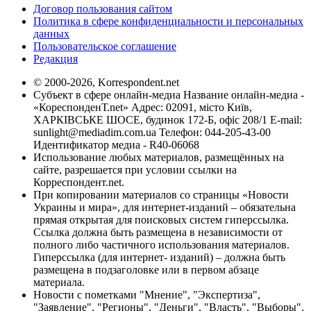
Договор пользования сайтом
Политика в сфере конфиденциальности и персональных
данных
Пользовательское соглашение
Редакция
© 2000-2026, Korrespondent.net
Субъект в сфере онлайн-медиа Название онлайн-медиа -
«КореспонденТ.net» Адрес: 02091, місто Київ,
ХАРКІВСЬКЕ ШОСЕ, будинок 172-Б, офіс 208/1 E-mail:
sunlight@mediadim.com.ua
Телефон: 044-205-43-00
Идентификатор медиа - R40-06068
Использование любых материалов, размещённых на
сайте, разрешается при условии ссылки на
Корреспондент.net.
При копировании материалов со страницы «Новости
Украины и мира», для интернет-изданий – обязательна
прямая открытая для поисковых систем гиперссылка.
Ссылка должна быть размещена в независимости от
полного либо частичного использования материалов.
Гиперссылка (для интернет- изданий) – должна быть
размещена в подзаголовке или в первом абзаце
материала.
Новости с пометками "Мнение", "Экспертиза",
"Заявление", "Регионы", "Деньги", "Власть", "Выборы",