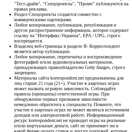
"Тест-драйв", "Спецпроекты", "Промо" публикуются на
правах рекламы.
Раздел Спецпроекты создается совместно с
коммерческими партнерами.
Любое копирование, публикация, републикация и
другое распространение информации, которое содержит
ссылку на "Интерфакс-Украина", EPA / UPG, строго
воспрещается.
Владелец веб-страницы в разделе Я- Корреспондент
является автор публикации.
Любое копирование, перепечатка и воспроизведение
фотографий и/или аудиовизуальных материалов,
принадлежащих правообладателю Getty Images, строго
запрещено.
Материалы сайта korrespondent.net предназначены для
лиц старше 21 года (21+). Участие в азартных играх
может вызвать игровую зависимость. Соблюдайте
правила (принципы) ответственной игры. При
обнаружении первых признаков зависимости
немедленно обратитесь к специалисту. Помните, что
участие в азартных играх не может являться источником
доходов или альтернативой работе. Информационный
ресурс korrespondent.net не проводит игры на реальные
и/или виртуальные деньги, сайт не принимает ни в
какой форме оплату ставок и других платежей, которые