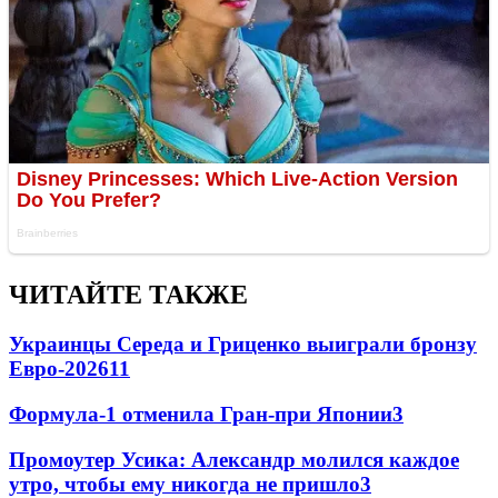
ЧИТАЙТЕ ТАКЖЕ
Украинцы Середа и Гриценко выиграли бронзу
Евро-2026
11
Формула-1 отменила Гран-при Японии
3
Промоутер Усика: Александр молился каждое
утро, чтобы ему никогда не пришло
3