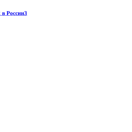
 в России
3