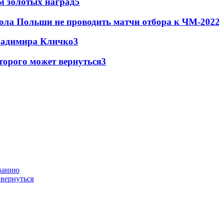
м золотых наград
5
ола Польши не проводить матчи отбора к ЧМ-2022
Владимира Кличко
3
торого может вернуться
3
ованию
 вернуться