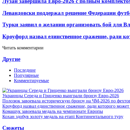
Лузан завершила Евро-2026 с полным комплекто
Левандовски поддержал решение Федерации футб
Турки заявил о желании организовать бой для 
Кроуфорд назвал единственное сражение, ради ко
Читать комментарии
Другие
Последние
Популярные
Комментируемые
Украинцы Середа и Гриценко выиграли бронзу Евро-2026
Полозюк завоевала историческую бронзу на ЧМ-2026 по фехт
Кроуфорд назвал единственное сражение, ради которого может
Комащук завоевала медаль на чемпионате Европы
Кохан здобув золоту медаль на етапі Континентального туру
Сюжеты