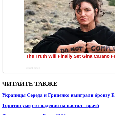
ЧИТАЙТЕ ТАКЖЕ
Украинцы Середа и Гриценко выиграли бронзу Е
Торнтон умер от падения на настил - врач
5