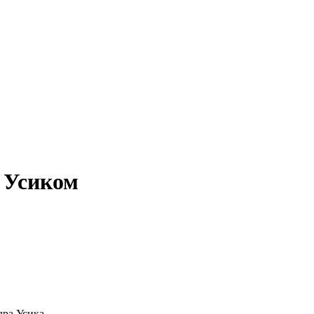
с Усиком
ра Усика.