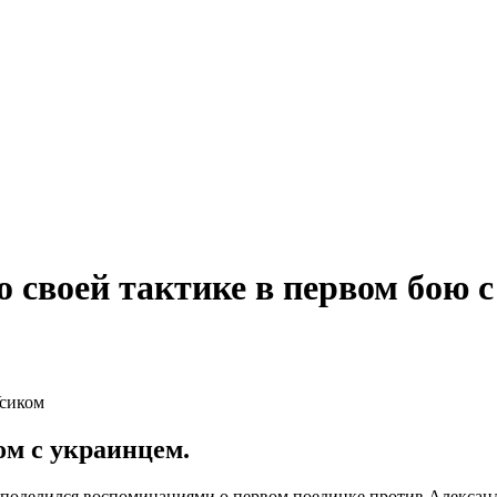
о своей тактике в первом бою 
м с украинцем.
поделился воспоминаниями о первом поединке против Александ