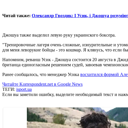
Читай также:
Олександр Гвоздик: І Усик, і Джошуа розумію
Джошуа также выделил левую руку украинского боксера.
"Тренировочные лагеря очень сложные, изнурительные и утоми
для меня леворукие бойцы - это кошмар. Я клянусь, что если б
Напомним, реванш Усик - Джошуа состоится 20 августа в Джид
британца единогласным решением судей, завоевав чемпионские
Ранее сообщалось, что менеджер Усика
восхитился формой Але
Читайте Korrespondent.net в Google News
ТЕГИ:
isport.ua
Если вы заметили ошибку, выделите необходимый текст и нажми