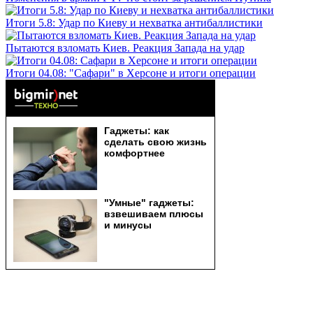
Итоги 5.8: Удар по Киеву и нехватка антибаллистики
Пытаются взломать Киев. Реакция Запада на удар
Итоги 04.08: "Сафари" в Херсоне и итоги операции