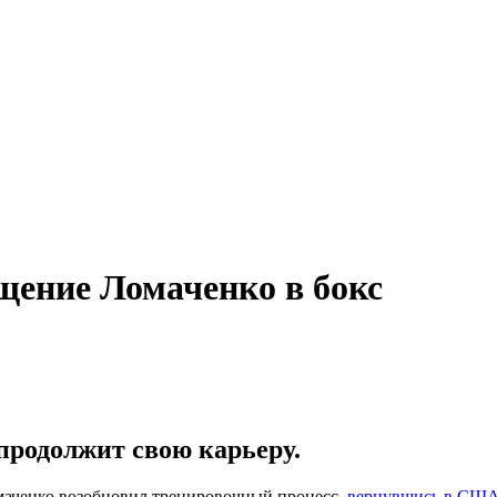
щение Ломаченко в бокс
продолжит свою карьеру.
маченко возобновил тренировочный процесс,
вернувшись в СШ