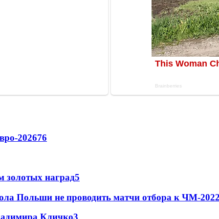
вро-2026
76
м золотых наград
5
ола Польши не проводить матчи отбора к ЧМ-2022
Владимира Кличко
3