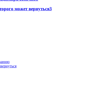
торого может вернуться
3
ованию
 вернуться