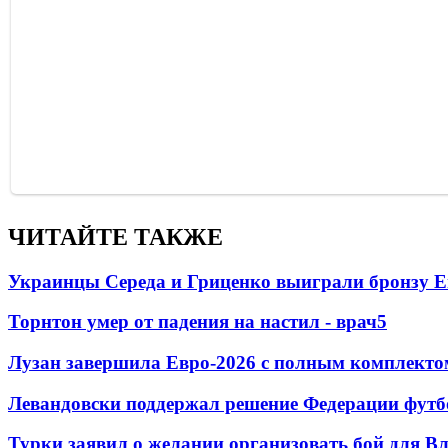
ЧИТАЙТЕ ТАКЖЕ
Украинцы Середа и Гриценко выиграли бронзу Е
Торнтон умер от падения на настил - врач
5
Лузан завершила Евро-2026 с полным комплекто
Левандовски поддержал решение Федерации футб
Турки заявил о желании организовать бой для 