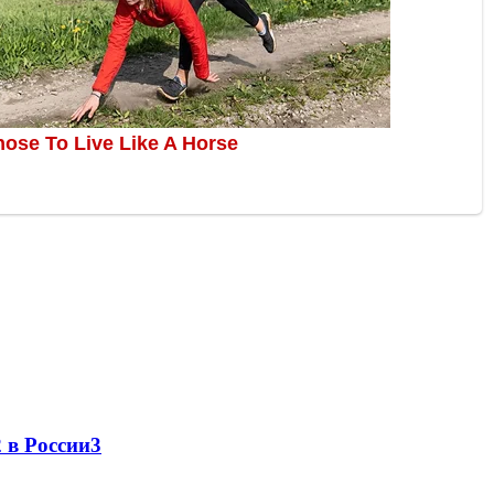
 в России
3