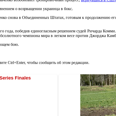
мнением о возрващении украинца в бокс.
нко снова в Объединенных Штатах, готовым к продолжению его 
го года, победив единогласным решением судей Ричарда Комми.
 абсолютного чемпиона мира в легком весе против Джорджа Камб
ющем бою.
те Ctrl+Enter, чтобы сообщить об этом редакции.