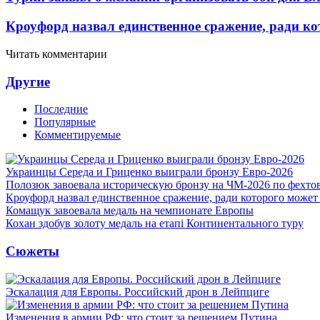
Кроуфорд назвал единственное сражение, ради ко
Читать комментарии
Другие
Последние
Популярные
Комментируемые
Украинцы Середа и Гриценко выиграли бронзу Евро-2026
Полозюк завоевала историческую бронзу на ЧМ-2026 по фехт
Кроуфорд назвал единственное сражение, ради которого может
Комащук завоевала медаль на чемпионате Европы
Кохан здобув золоту медаль на етапі Континентального туру
Сюжеты
Эскалация для Европы. Российский дрон в Лейпциге
Изменения в армии РФ: что стоит за решением Путина