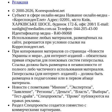
Редакция
© 2000-2026, Korrespondent.net
Субъект в сфере онлайн-медиа Название онлайн-медиа -
«КореспонденТ.net» Адрес: 02091, місто Київ,
ХАРКІВСЬКЕ ШОСЕ, будинок 172-Б, офіс 208/1 E-mail:
sunlight@mediadim.com.ua
Телефон: 044-205-43-00
Идентификатор медиа - R40-06068
Использование любых материалов, размещённых на
сайте, разрешается при условии ссылки на
Корреспондент.net.
При копировании материалов со страницы «Новости
Украины и мира», для интернет-изданий – обязательна
прямая открытая для поисковых систем гиперссылка.
Ссылка должна быть размещена в независимости от
полного либо частичного использования материалов.
Гиперссылка (для интернет- изданий) – должна быть
размещена в подзаголовке или в первом абзаце
материала.
Новости с пометками "Мнение", "Экспертиза",
"Заявление", "Регионы", "Деньги", "Власть", "Выборы",
"Тест-драйв", "Спецпроекты", "Промо" публикуются на
правах рекламы.
Раздел Спецпроекты создается совместно с
коммерческими партнерами.