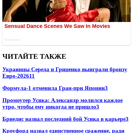
ЧИТАЙТЕ ТАКЖЕ
Украинцы Середа и Гриценко выиграли бронзу
Евро-2026
11
Формула-1 отменила Гран-при Японии
3
Промоутер Усика: Александр молился каждое
утро, чтобы ему никогда не пришло
3
Бриедис назвал последний бой Усика в карьере
3
Кроуфорд назвал единственное сражение, ради