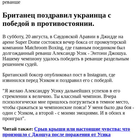
Британец поздравил украинца с
победой в противостоянии.
В субботу, 20 августа, в Саудовской Аравии в Джидде на
арене Super Dome состоялся вечер бокса от промоутерской
компании Matchroom Boxing, где главным поединком был
долгожданный реванш Александр Усик - Энтони Джошуа.
Нашему чемпиону удалось победить в реванше раздельным
решением судей.
Британский боксер опубликовал пост в Instagram, где
извинился перед Усиком и поздравил его с победой.
"Я желаю Александру Усику дальнейших успехов в его
стремлении к величию. Ты классный чемпион. Вчера
психологически мне пришлось погрузиться в темное место,
чтобы сражаться за чемпионские пояса! У меня было два боя -
один с Усиком, а второй - с моими эмоциями. И в обоих я
проиграл".
Читай также:
Срыв крыши или настоящие чувства: что
произошло с Джошуа после поражения от Усика