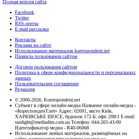
Полная версия сайта
Facebook
Twitter
RSS-ленты
E-mail рассылка
Контакты
Реклама на сайте
Использование материалов korrespondent.net
Правила пользования сайтом
Договор пользования сайтом
Политика в сфере конфиденциальности и персональных
данных
Пользовательское соглашение
Редакция
© 2000-2026, Korrespondent.net
Субъект в сфере онлайн-медиа Название онлайн-медиа -
«КореспонденТ.net» Адрес: 02091, місто Київ,
ХАРКІВСЬКЕ ШОСЕ, будинок 172-Б, офіс 208/1 E-mail:
sunlight@mediadim.com.ua
Телефон: 044-205-43-00
Идентификатор медиа - R40-06068
Использование любых материалов, размещённых на
сайте, разрешается при условии ссылки на