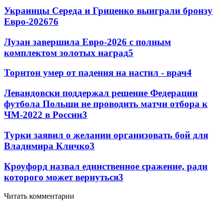
Украинцы Середа и Гриценко выиграли бронзу
Евро-2026
76
Лузан завершила Евро-2026 с полным
комплектом золотых наград
5
Торнтон умер от падения на настил - врач
4
Левандовски поддержал решение Федерации
футбола Польши не проводить матчи отбора к
ЧМ-2022 в России
3
Турки заявил о желании организовать бой для
Владимира Кличко
3
Кроуфорд назвал единственное сражение, ради
которого может вернуться
3
Читать комментарии