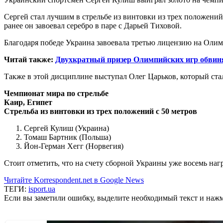
Сергей стал лучшим в стрельбе из винтовки из трех положений 
ранее он завоевал серебро в паре с Дарьей Тиховой.
Благодаря победе Украина завоевала третью лицензию на Олим
Читай также:
Двухкратный призер Олимпийских игр обвиня
Также в этой дисциплине выступал Олег Царьков, который стал
Чемпионат мира по стрельбе
Каир, Египет
Стрельба из винтовки из трех положений с 50 метров
Сергей Кулиш (Украина)
Томаш Бартник (Польша)
Йон-Герман Хегг (Норвегия)
Стоит отметить, что на счету сборной Украины уже восемь на
Читайте Korrespondent.net в Google News
ТЕГИ:
isport.ua
Если вы заметили ошибку, выделите необходимый текст и нажми