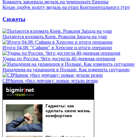
Комащук завоевала медаль на чемпионате Европы
Кохан здобув золоту медаль на етапі Континентального туру
Сюжеты
Пытаются взломать Киев. Реакция Запада на удар
Итоги 04.08: "Сафари" в Херсоне и итоги операции
Удары по России. Чего достигла 40-дневная операция
Нападения на украинцев в Польше. Как изменить ситуацию
СВЧшник убил девушку: новые детали резни