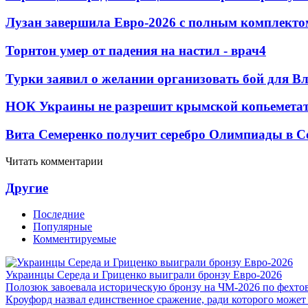
Лузан завершила Евро-2026 с полным комплекто
Торнтон умер от падения на настил - врач
4
Турки заявил о желании организовать бой для 
НОК Украины не разрешит крымской копьеметат
Вита Семеренко получит серебро Олимпиады в С
Читать комментарии
Другие
Последние
Популярные
Комментируемые
Украинцы Середа и Гриценко выиграли бронзу Евро-2026
Полозюк завоевала историческую бронзу на ЧМ-2026 по фехт
Кроуфорд назвал единственное сражение, ради которого может