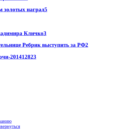
м золотых наград
5
Владимира Кличко
3
ельнице Ребрик выступить за РФ
2
очи-2014
128
2
3
ованию
 вернуться