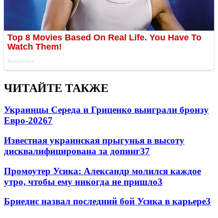
ЧИТАЙТЕ ТАКЖЕ
Украинцы Середа и Гриценко выиграли бронзу
Евро-2026
7
Известная украинская прыгунья в высоту
дисквалифицирована за допинг
3
7
Промоутер Усика: Александр молился каждое
утро, чтобы ему никогда не пришло
3
Бриедис назвал последний бой Усика в карьере
3