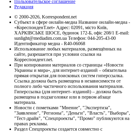
Пользовательское соглашение
Редакция
© 2000-2026, Korrespondent.net
Субъект в сфере онлайн-медиа Название онлайн-медиа -
«КореспонденТ.net» Адрес: 02091, місто Київ,
ХАРКІВСЬКЕ ШОСЕ, будинок 172-Б, офіс 208/1 E-mail:
sunlight@mediadim.com.ua
Телефон: 044-205-43-00
Идентификатор медиа - R40-06068
Использование любых материалов, размещённых на
сайте, разрешается при условии ссылки на
Корреспондент.net.
При копировании материалов со страницы «Новости
Украины и мира», для интернет-изданий – обязательна
прямая открытая для поисковых систем гиперссылка.
Ссылка должна быть размещена в независимости от
полного либо частичного использования материалов.
Гиперссылка (для интернет- изданий) – должна быть
размещена в подзаголовке или в первом абзаце
материала.
Новости с пометками "Мнение", "Экспертиза",
"Заявление", "Регионы", "Деньги", "Власть", "Выборы",
"Тест-драйв", "Спецпроекты", "Промо" публикуются на
правах рекламы.
Раздел Спецпроекты создается совместно с