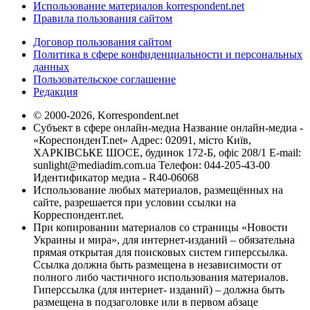
Использование материалов korrespondent.net
Правила пользования сайтом
Договор пользования сайтом
Политика в сфере конфиденциальности и персональных
данных
Пользовательское соглашение
Редакция
© 2000-2026, Korrespondent.net
Субъект в сфере онлайн-медиа Название онлайн-медиа -
«КореспонденТ.net» Адрес: 02091, місто Київ,
ХАРКІВСЬКЕ ШОСЕ, будинок 172-Б, офіс 208/1 E-mail:
sunlight@mediadim.com.ua
Телефон: 044-205-43-00
Идентификатор медиа - R40-06068
Использование любых материалов, размещённых на
сайте, разрешается при условии ссылки на
Корреспондент.net.
При копировании материалов со страницы «Новости
Украины и мира», для интернет-изданий – обязательна
прямая открытая для поисковых систем гиперссылка.
Ссылка должна быть размещена в независимости от
полного либо частичного использования материалов.
Гиперссылка (для интернет- изданий) – должна быть
размещена в подзаголовке или в первом абзаце