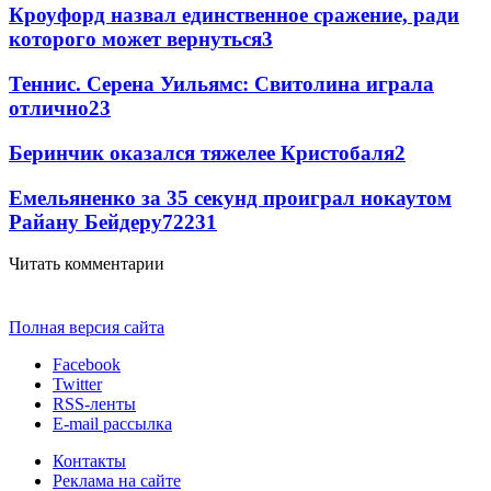
Кроуфорд назвал единственное сражение, ради
которого может вернуться
3
Теннис. Серена Уильямс: Свитолина играла
отлично
2
3
Беринчик оказался тяжелее Кристобаля
2
Емельяненко за 35 секунд проиграл нокаутом
Райану Бейдеру
72
2
31
Читать комментарии
Полная версия сайта
Facebook
Twitter
RSS-ленты
E-mail рассылка
Контакты
Реклама на сайте