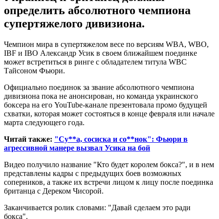
определить абсолютного чемпиона
супертяжелого дивизиона.
Чемпион мира в супертяжелом весе по версиям WBA, WBO,
IBF и IBO Александр Усик в своем ближайшем поединке
может встретиться в ринге с обладателем титула WBC
Тайсоном Фьюри.
Официально поединок за звание абсолютного чемпиона
дивизиона пока не анонсирован, но команда украинского
боксера на его YouTube-канале презентовала промо будущей
схватки, которая может состояться в конце февраля или начале
марта следующего года.
Читай также:
"Су**а, сосиска и со**нок": Фьюри в
агрессивной манере вызвал Усика на бой
Видео получило название "Кто будет королем бокса?", и в нем
представлены кадры с предыдущих боев возможных
соперников, а также их встречи лицом к лицу после поединка
британца с Дереком Чисорой.
Заканчивается ролик словами: "Давай сделаем это ради
бокса".