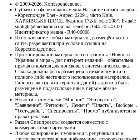
© 2000-2026, Korrespondent.net
Субъект в сфере онлайн-медиа Название онлайн-медиа -
«КореспонденТ.net» Адрес: 02091, місто Київ,
ХАРКІВСЬКЕ ШОСЕ, будинок 172-Б, офіс 208/1 E-mail:
sunlight@mediadim.com.ua
Телефон: 044-205-43-00
Идентификатор медиа - R40-06068
Использование любых материалов, размещённых на
сайте, разрешается при условии ссылки на
Корреспондент.net.
При копировании материалов со страницы «Новости
Украины и мира», для интернет-изданий – обязательна
прямая открытая для поисковых систем гиперссылка.
Ссылка должна быть размещена в независимости от
полного либо частичного использования материалов.
Гиперссылка (для интернет- изданий) – должна быть
размещена в подзаголовке или в первом абзаце
материала.
Новости с пометками "Мнение", "Экспертиза",
"Заявление", "Регионы", "Деньги", "Власть", "Выборы",
"Тест-драйв", "Спецпроекты", "Промо" публикуются на
правах рекламы.
Раздел Спецпроекты создается совместно с
коммерческими партнерами.
Любое копирование, публикация, републикация и
другое распространение информации, которое содержит