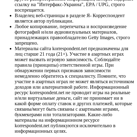
ссылку на "Интерфакс-Украина", EPA / UPG, строго
воспрещается.
Владелец веб-страницы в разделе Я- Корреспондент
является автор публикации.
Любое копирование, перепечатка и воспроизведение
фотографий и/или аудиовизуальных материалов,
принадлежащих правообладателю Getty Images, строго
запрещено.
Материалы сайта korrespondent.net предназначены для
лиц старше 21 года (21+). Участие в азартных играх
может вызвать игровую зависимость. Соблюдайте
правила (принципы) ответственной игры. При
обнаружении первых признаков зависимости
немедленно обратитесь к специалисту. Помните, что
участие в азартных играх не может являться источником
доходов или альтернативой работе. Информационный
ресурс korrespondent.net не проводит игры на реальные
и/или виртуальные деньги, сайт не принимает ни в
какой форме оплату ставок и других платежей, которые
связаны/могут быть связаны с азартными играми,
букмекерами или тотализаторами. Какие-либо
материалы на информационном ресурсе
korrespondent.net публикуются исключительно в
информационных целях.