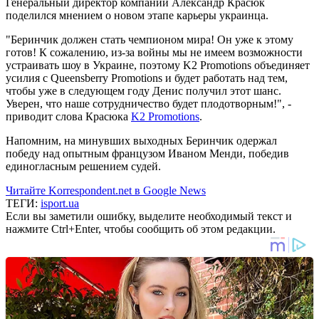
Генеральный директор компании Александр Красюк
поделился мнением о новом этапе карьеры украинца.
"Беринчик должен стать чемпионом мира! Он уже к этому
готов! К сожалению, из-за войны мы не имеем возможности
устраивать шоу в Украине, поэтому K2 Promotions объединяет
усилия с Queensberry Promotions и будет работать над тем,
чтобы уже в следующем году Денис получил этот шанс.
Уверен, что наше сотрудничество будет плодотворным!", -
приводит слова Красюка
K2 Promotions
.
Напомним, на минувших выходных Беринчик одержал
победу над опытным французом Иваном Менди, победив
единогласным решением судей.
Читайте Korrespondent.net в Google News
ТЕГИ:
isport.ua
Если вы заметили ошибку, выделите необходимый текст и
нажмите Ctrl+Enter, чтобы сообщить об этом редакции.