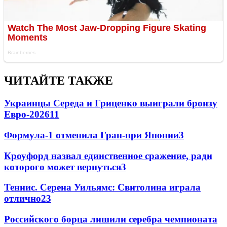
ЧИТАЙТЕ ТАКЖЕ
Украинцы Середа и Гриценко выиграли бронзу
Евро-2026
11
Формула-1 отменила Гран-при Японии
3
Кроуфорд назвал единственное сражение, ради
которого может вернуться
3
Теннис. Серена Уильямс: Свитолина играла
отлично
2
3
Российского борца лишили серебра чемпионата