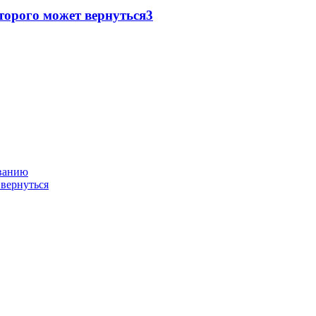
торого может вернуться
3
ованию
 вернуться