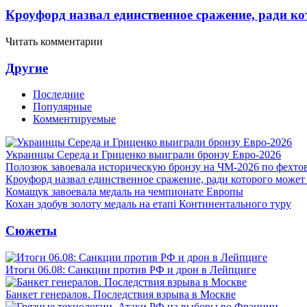
Кроуфорд назвал единственное сражение, ради ко
Читать комментарии
Другие
Последние
Популярные
Комментируемые
Украинцы Середа и Гриценко выиграли бронзу Евро-2026
Полозюк завоевала историческую бронзу на ЧМ-2026 по фехт
Кроуфорд назвал единственное сражение, ради которого может
Комащук завоевала медаль на чемпионате Европы
Кохан здобув золоту медаль на етапі Континентального туру
Сюжеты
Итоги 06.08: Санкции против РФ и дрон в Лейпциге
Банкет генералов. Последствия взрыва в Москве