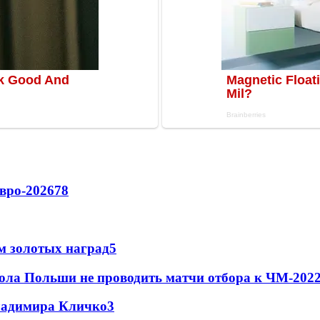
вро-2026
78
м золотых наград
5
ола Польши не проводить матчи отбора к ЧМ-2022
Владимира Кличко
3