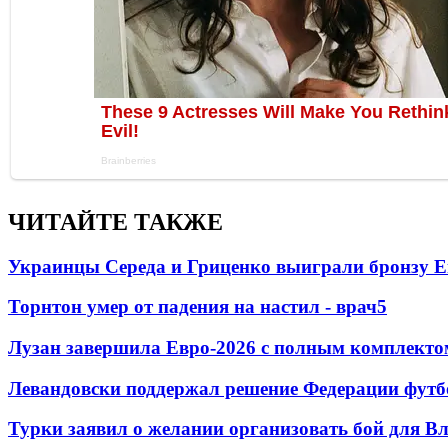
ЧИТАЙТЕ ТАКЖЕ
Украинцы Середа и Гриценко выиграли бронзу Е
Торнтон умер от падения на настил - врач
5
Лузан завершила Евро-2026 с полным комплекто
Левандовски поддержал решение Федерации футб
Турки заявил о желании организовать бой для 