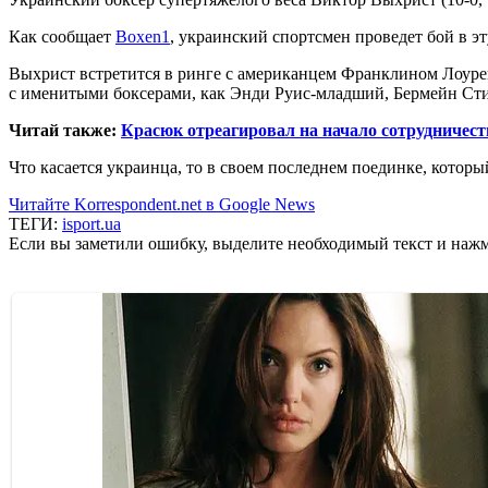
Как сообщает
Boxen1
, украинский спортсмен проведет бой в эт
Выхрист встретится в ринге с американцем Франклином Лоурен
с именитыми боксерами, как Энди Руис-младший, Бермейн Сти
Читай также:
Красюк отреагировал на начало сотрудничест
Что касается украинца, то в своем последнем поединке, котор
Читайте Korrespondent.net в Google News
ТЕГИ:
isport.ua
Если вы заметили ошибку, выделите необходимый текст и нажми