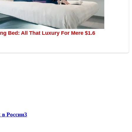
 в России
3