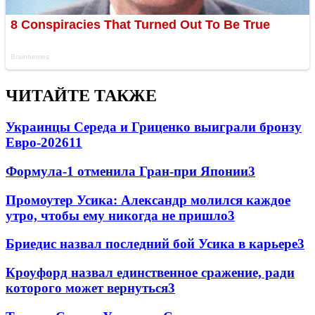
ЧИТАЙТЕ ТАКЖЕ
Украинцы Середа и Гриценко выиграли бронзу
Евро-2026
11
Формула-1 отменила Гран-при Японии
3
Промоутер Усика: Александр молился каждое
утро, чтобы ему никогда не пришло
3
Бриедис назвал последний бой Усика в карьере
3
Кроуфорд назвал единственное сражение, ради
которого может вернуться
3