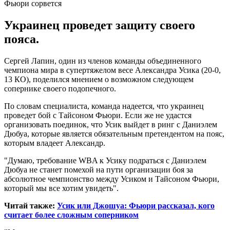
Украинец проведет защиту своего
пояса.
Сергей Лапин, один из членов команды объединенного
чемпиона мира в супертяжелом весе Александра Усика (20-0,
13 КО), поделился мнением о возможном следующем
сопернике своего подопечного.
По словам специалиста, команда надеется, что украинец
проведет бой с Тайсоном Фьюри. Если же не удастся
организовать поединок, что Усик выйдет в ринг с Даниэлем
Дюбуа, которые является обязательным претендентом на пояс,
которым владеет Александр.
"Думаю, требование WBA к Усику подраться с Даниэлем
Дюбуа не станет помехой на пути организации боя за
абсолютное чемпионство между Усиком и Тайсоном Фьюри,
который мы все хотим увидеть".
Читай также:
Усик или Джошуа: Фьюри рассказал, кого
считает более сложным соперником