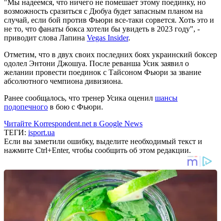
"Мы надеемся, что ничего не помешает этому поединку, но
возможность сразиться с Дюбуа будет запасным планом на
случай, если бой против Фьюри все-таки сорвется. Хоть это и
не то, что фанаты бокса хотели бы увидеть в 2023 году", -
приводит слова Лапина
Vegas Insider
.
Отметим, что в двух своих последних боях украинский боксер
одолел Энтони Джошуа. После реванша Усик заявил о
желании провести поединок с Тайсоном Фьюри за звание
абсолютного чемпиона дивизиона.
Ранее сообщалось, что тренер Усика оценил
шансы
подопечного
в бою с Фьюри.
Читайте Korrespondent.net в Google News
ТЕГИ:
isport.ua
Если вы заметили ошибку, выделите необходимый текст и
нажмите Ctrl+Enter, чтобы сообщить об этом редакции.