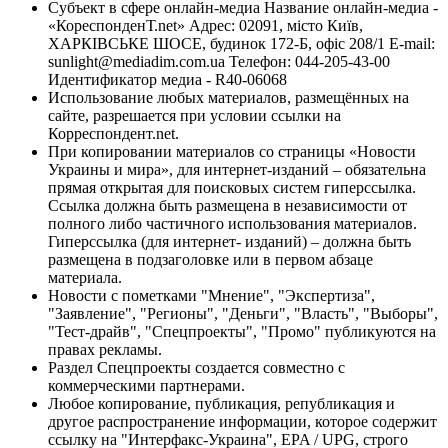
Субъект в сфере онлайн-медиа Название онлайн-медиа -
«КореспонденТ.net» Адрес: 02091, місто Київ,
ХАРКІВСЬКЕ ШОСЕ, будинок 172-Б, офіс 208/1 E-mail:
sunlight@mediadim.com.ua
Телефон: 044-205-43-00
Идентификатор медиа - R40-06068
Использование любых материалов, размещённых на
сайте, разрешается при условии ссылки на
Корреспондент.net.
При копировании материалов со страницы «Новости
Украины и мира», для интернет-изданий – обязательна
прямая открытая для поисковых систем гиперссылка.
Ссылка должна быть размещена в независимости от
полного либо частичного использования материалов.
Гиперссылка (для интернет- изданий) – должна быть
размещена в подзаголовке или в первом абзаце
материала.
Новости с пометками "Мнение", "Экспертиза",
"Заявление", "Регионы", "Деньги", "Власть", "Выборы",
"Тест-драйв", "Спецпроекты", "Промо" публикуются на
правах рекламы.
Раздел Спецпроекты создается совместно с
коммерческими партнерами.
Любое копирование, публикация, републикация и
другое распространение информации, которое содержит
ссылку на "Интерфакс-Украина", EPA / UPG, строго