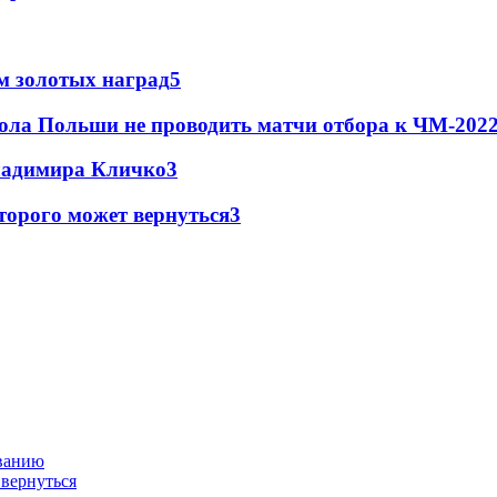
м золотых наград
5
ола Польши не проводить матчи отбора к ЧМ-2022
Владимира Кличко
3
торого может вернуться
3
ованию
 вернуться