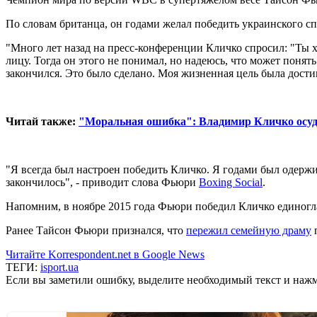
По словам британца, он годами желал победить украинского сп
"Много лет назад на пресс-конференции Кличко спросил: "Ты хоч
лицу. Тогда он этого не понимал, но надеюсь, что может понять
закончился. Это было сделано. Моя жизненная цель была дости
Читай также:
"Моральная ошибка": Владимир Кличко осуди
"Я всегда был настроен победить Кличко. Я годами был одержим
закончилось", - приводит слова Фьюри
Boxing Social
.
Напомним, в ноябре 2015 года Фьюри победил Кличко единогл
Ранее Тайсон Фьюри признался, что
пережил семейную драму
п
Читайте Korrespondent.net в Google News
ТЕГИ:
isport.ua
Если вы заметили ошибку, выделите необходимый текст и нажми