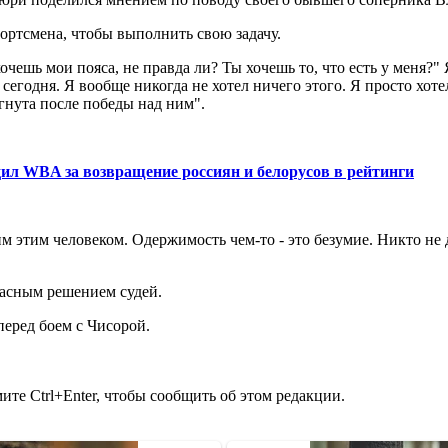
ортсмена, чтобы выполнить свою задачу.
ешь мои пояса, не правда ли? Ты хочешь то, что есть у меня?" Я 
 сегодня. Я вообще никогда не хотел ничего этого. Я просто хоте
гнута после победы над ним".
л WBA за возвращение россиян и белорусов в рейтинги
 этим человеком. Одержимость чем-то - это безумие. Никто не д
асным решением судей.
еред боем с Чисорой.
те Ctrl+Enter, чтобы сообщить об этом редакции.