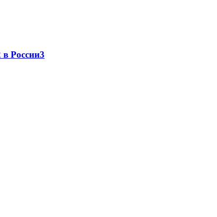
 в России
3