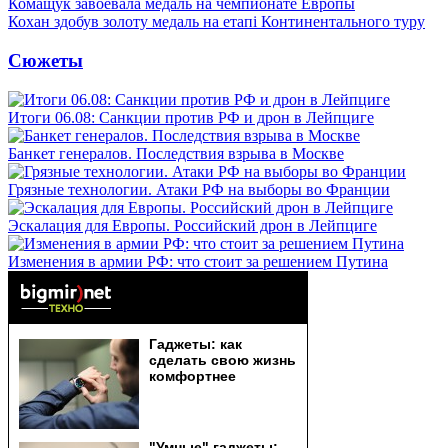
Комащук завоевала медаль на чемпионате Европы
Кохан здобув золоту медаль на етапі Континентального туру
Сюжеты
Итоги 06.08: Санкции против РФ и дрон в Лейпциге
Банкет генералов. Последствия взрыва в Москве
Грязные технологии. Атаки РФ на выборы во Франции
Эскалация для Европы. Российский дрон в Лейпциге
Изменения в армии РФ: что стоит за решением Путина