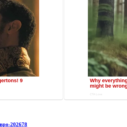
вро-2026
78