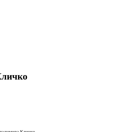
Кличко
ладимира Кличко.