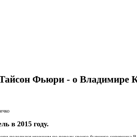
 Тайсон Фьюри - о Владимире 
ь в 2015 году.
юри поделился мнением по поводу своего бывшего соперника В