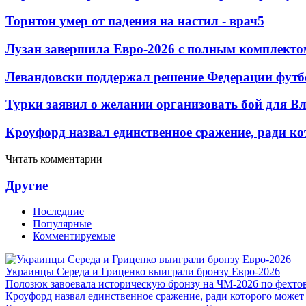
Торнтон умер от падения на настил - врач
5
Лузан завершила Евро-2026 с полным комплекто
Левандовски поддержал решение Федерации футб
Турки заявил о желании организовать бой для 
Кроуфорд назвал единственное сражение, ради ко
Читать комментарии
Другие
Последние
Популярные
Комментируемые
Украинцы Середа и Гриценко выиграли бронзу Евро-2026
Полозюк завоевала историческую бронзу на ЧМ-2026 по фехт
Кроуфорд назвал единственное сражение, ради которого может