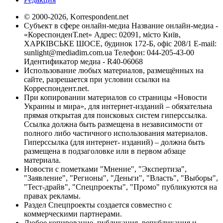
© 2000-2026, Korrespondent.net
Субъект в сфере онлайн-медиа Название онлайн-медиа -
«КореспонденТ.net» Адрес: 02091, місто Київ,
ХАРКІВСЬКЕ ШОСЕ, будинок 172-Б, офіс 208/1 E-mail:
sunlight@mediadim.com.ua
Телефон: 044-205-43-00
Идентификатор медиа - R40-06068
Использование любых материалов, размещённых на
сайте, разрешается при условии ссылки на
Корреспондент.net.
При копировании материалов со страницы «Новости
Украины и мира», для интернет-изданий – обязательна
прямая открытая для поисковых систем гиперссылка.
Ссылка должна быть размещена в независимости от
полного либо частичного использования материалов.
Гиперссылка (для интернет- изданий) – должна быть
размещена в подзаголовке или в первом абзаце
материала.
Новости с пометками "Мнение", "Экспертиза",
"Заявление", "Регионы", "Деньги", "Власть", "Выборы",
"Тест-драйв", "Спецпроекты", "Промо" публикуются на
правах рекламы.
Раздел Спецпроекты создается совместно с
коммерческими партнерами.
Любое копирование, публикация, републикация и