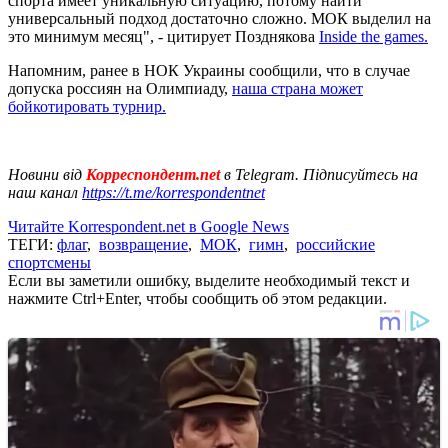
спорта имеет уникальную ситуацию, потому найти
универсальный подход достаточно сложно. МОК выделил на
это минимум месяц", - цитирует Позднякова
Inside the games.
Напомним, ранее в НОК Украины сообщили, что в случае
допуска россиян на Олимпиаду,
наша страна может
бойкотировать турнир.
Новини від
Корреспондент.net
в Telegram. Підписуйтесь на
наш канал
https://t.me/korrespondentnet
Читайте Korrespondent.net в Google News
ТЕГИ:
флаг
,
возвращение
,
МОК
,
гимн
,
российские
спортсмены
Если вы заметили ошибку, выделите необходимый текст и
нажмите Ctrl+Enter, чтобы сообщить об этом редакции.