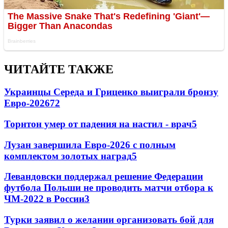
ЧИТАЙТЕ ТАКЖЕ
Украинцы Середа и Гриценко выиграли бронзу
Евро-2026
72
Торнтон умер от падения на настил - врач
5
Лузан завершила Евро-2026 с полным
комплектом золотых наград
5
Левандовски поддержал решение Федерации
футбола Польши не проводить матчи отбора к
ЧМ-2022 в России
3
Турки заявил о желании организовать бой для