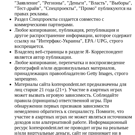
"Заявление", "Регионы", "Деньги", "Власть", "Выборы",
"Тест-драйв", "Спецпроекты", "Промо" публикуются на
правах рекламы.
Раздел Спецпроекты создается совместно с
коммерческими партнерами.
Любое копирование, публикация, републикация и
другое распространение информации, которое содержит
ссылку на "Интерфакс-Украина", EPA / UPG, строго
воспрещается.
Владелец веб-страницы в разделе Я- Корреспондент
является автор публикации.
Любое копирование, перепечатка и воспроизведение
фотографий и/или аудиовизуальных материалов,
принадлежащих правообладателю Getty Images, строго
запрещено.
Материалы сайта korrespondent.net предназначены для
лиц старше 21 года (21+). Участие в азартных играх
может вызвать игровую зависимость. Соблюдайте
правила (принципы) ответственной игры. При
обнаружении первых признаков зависимости
немедленно обратитесь к специалисту. Помните, что
участие в азартных играх не может являться источником
доходов или альтернативой работе. Информационный
ресурс korrespondent.net не проводит игры на реальные
и/или виртуальные деньги, сайт не принимает ни в