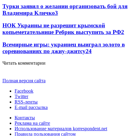
Турки заявил о желании организовать бой для
Владимира Кличко
3
НОК Украины не разрешит крымской
копьеметательнице Ребрик выступить за РФ
2
Всемирные игры: украинец выиграл золото в
соревнованиях по джиу-джитсу
2
4
Читать комментарии
Полная версия сайта
Facebook
Twitter
RSS-ленты
E-mail рассылка
Контакты
Реклама на сайте
Использование материалов korrespondent.net
Правила пользования сайтом