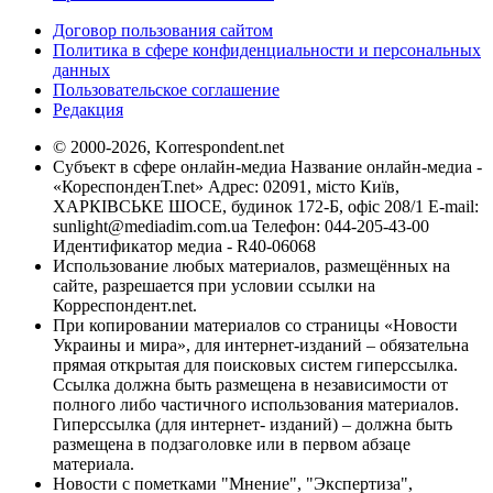
Договор пользования сайтом
Политика в сфере конфиденциальности и персональных
данных
Пользовательское соглашение
Редакция
© 2000-2026, Korrespondent.net
Субъект в сфере онлайн-медиа Название онлайн-медиа -
«КореспонденТ.net» Адрес: 02091, місто Київ,
ХАРКІВСЬКЕ ШОСЕ, будинок 172-Б, офіс 208/1 E-mail:
sunlight@mediadim.com.ua
Телефон: 044-205-43-00
Идентификатор медиа - R40-06068
Использование любых материалов, размещённых на
сайте, разрешается при условии ссылки на
Корреспондент.net.
При копировании материалов со страницы «Новости
Украины и мира», для интернет-изданий – обязательна
прямая открытая для поисковых систем гиперссылка.
Ссылка должна быть размещена в независимости от
полного либо частичного использования материалов.
Гиперссылка (для интернет- изданий) – должна быть
размещена в подзаголовке или в первом абзаце
материала.
Новости с пометками "Мнение", "Экспертиза",