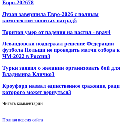
Евро-2026
78
Лузан завершила Евро-2026 с полным
комплектом золотых наград
5
Торнтон умер от падения на настил - врач
4
Левандовски поддержал решение Федерации
футбола Польши не проводить матчи отбора к
ЧМ-2022 в России
3
Турки заявил о желании организовать бой для
Владимира Кличко
3
Кроуфорд назвал единственное сражение, ради
которого может вернуться
3
Читать комментарии
Полная версия сайта