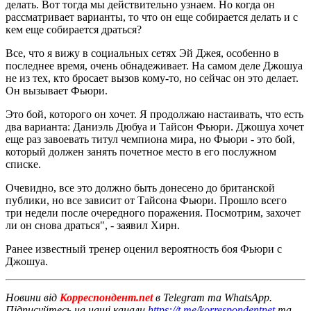
делать. Вот тогда мы действительно узнаем. Но когда он
рассматривает варианты, то что он еще собирается делать и с
кем еще собирается драться?
Все, что я вижу в социальных сетях Эй Джея, особенно в
последнее время, очень обнадеживает. На самом деле Джошуа
не из тех, кто бросает вызов кому-то, но сейчас он это делает.
Он вызывает Фьюри.
Это бой, которого он хочет. Я продолжаю настаивать, что есть
два варианта: Даниэль Дюбуа и Тайсон Фьюри. Джошуа хочет
еще раз завоевать титул чемпиона мира, но Фьюри - это бой,
который должен занять почетное место в его послужном
списке.
Очевидно, все это должно быть донесено до британской
публики, но все зависит от Тайсона Фьюри. Прошло всего
три недели после очередного поражения. Посмотрим, захочет
ли он снова драться", - заявил Хирн.
Ранее известный тренер оценил вероятность боя Фьюри с
Джошуа.
Новини від
Корреспондент.net
в Telegram та WhatsApp.
Підписуйтесь на наші канали
https://t.me/korrespondentnet
та