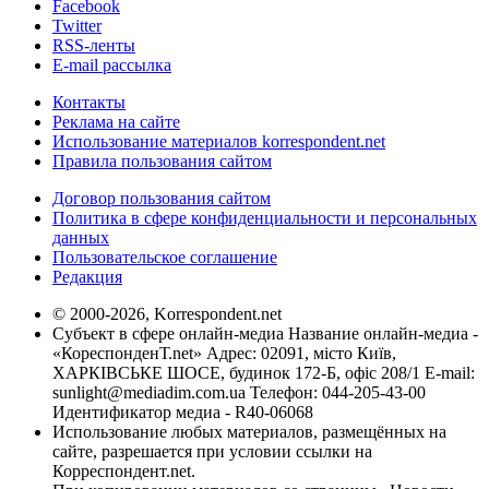
Facebook
Twitter
RSS-ленты
E-mail рассылка
Контакты
Реклама на сайте
Использование материалов korrespondent.net
Правила пользования сайтом
Договор пользования сайтом
Политика в сфере конфиденциальности и персональных
данных
Пользовательское соглашение
Редакция
© 2000-2026, Korrespondent.net
Субъект в сфере онлайн-медиа Название онлайн-медиа -
«КореспонденТ.net» Адрес: 02091, місто Київ,
ХАРКІВСЬКЕ ШОСЕ, будинок 172-Б, офіс 208/1 E-mail:
sunlight@mediadim.com.ua
Телефон: 044-205-43-00
Идентификатор медиа - R40-06068
Использование любых материалов, размещённых на
сайте, разрешается при условии ссылки на
Корреспондент.net.