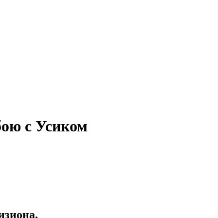
бою с Усиком
изиона.