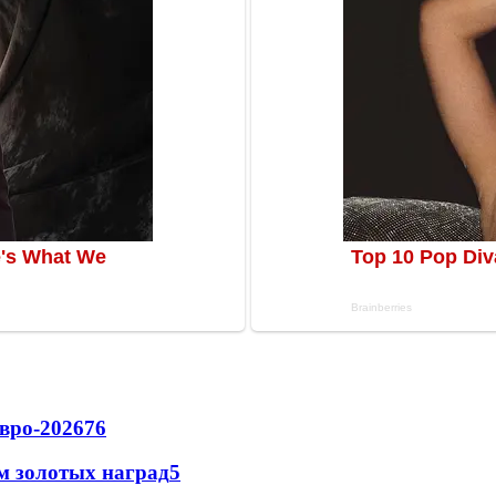
вро-2026
76
м золотых наград
5