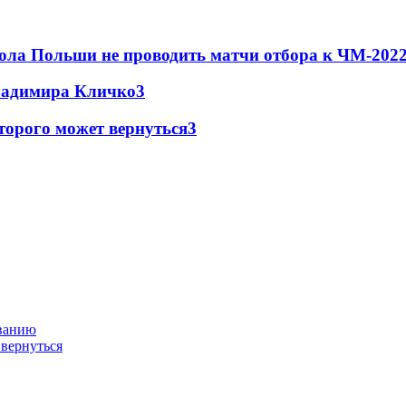
ола Польши не проводить матчи отбора к ЧМ-2022
Владимира Кличко
3
торого может вернуться
3
ованию
 вернуться