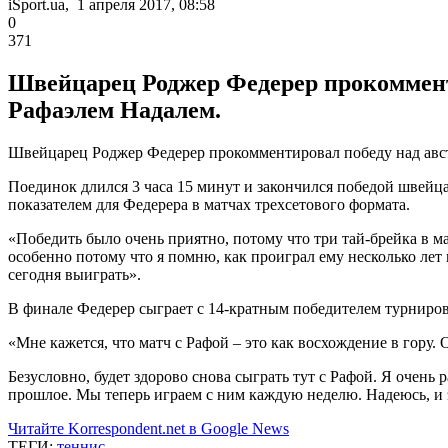
iSport.ua, 1 апреля 2017, 08:58
0
371
Швейцарец Роджер Федерер прокомменти
Рафаэлем Надалем.
Швейцарец Роджер Федерер прокомментировал победу над авс
Поединок длился 3 часа 15 минут и закончился победой швейцарц
показателем для Федерера в матчах трехсетового формата.
«Победить было очень приятно, потому что три тай-брейка в ма
особенно потому что я помню, как проиграл ему несколько лет 
сегодня выиграть».
В финале Федерер сыграет с 14-кратным победителем турниро
«Мне кажется, что матч с Рафой – это как восхождение в гору. 
Безусловно, будет здорово снова сыграть тут с Рафой. Я очень 
прошлое. Мы теперь играем с ним каждую неделю. Надеюсь, и э
Читайте Korrespondent.net в Google News
ТЕГИ:
теннис