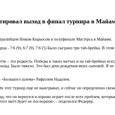
ровал выход в финал турнира в Майами
тралийцем Ником Кирьосом в полуфинале Мастерса в Майами.
а - 7:6 (9), 6:7 (9), 7:6 (5) Было сыграно три тай-брейка. В эт
тче – это редкость. Победы в таких матчах и на тай-брейках все
назад. Было тяжело. Это был день рождения моих сыновей. Я не 
в «Большого шлема» Рафаэлем Надалем.
Он этот турнир еще не выигрывал, и сейчас он определенно свеже
рад, что он вернулся и хорошо играет после всех проблем, котор
тот матч будет не последним», - поделился Федерер.