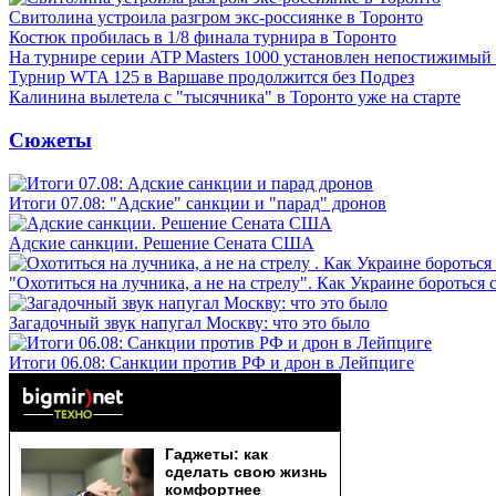
Свитолина устроила разгром экс-россиянке в Торонто
Костюк пробилась в 1/8 финала турнира в Торонто
На турнире серии ATP Masters 1000 установлен непостижимый
Турнир WTA 125 в Варшаве продолжится без Подрез
Калинина вылетела с "тысячника" в Торонто уже на старте
Сюжеты
Итоги 07.08: "Адские" санкции и "парад" дронов
Адские санкции. Решение Сената США
"Охотиться на лучника, а не на стрелу". Как Украине бороться 
Загадочный звук напугал Москву: что это было
Итоги 06.08: Санкции против РФ и дрон в Лейпциге