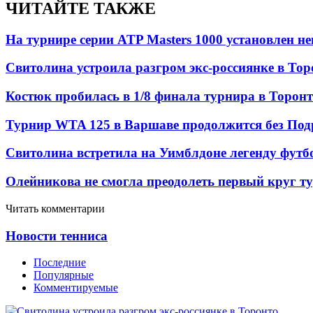
ЧИТАЙТЕ ТАКЖЕ
На турнире серии ATP Masters 1000 установлен 
Свитолина устроила разгром экс-россиянке в Тор
Костюк пробилась в 1/8 финала турнира в Торон
Турнир WTA 125 в Варшаве продолжится без Под
Свитолина встретила на Уимблдоне легенду футб
Олейникова не смогла преодолеть первый круг т
Читать комментарии
Новости тенниса
Последние
Популярные
Комментируемые