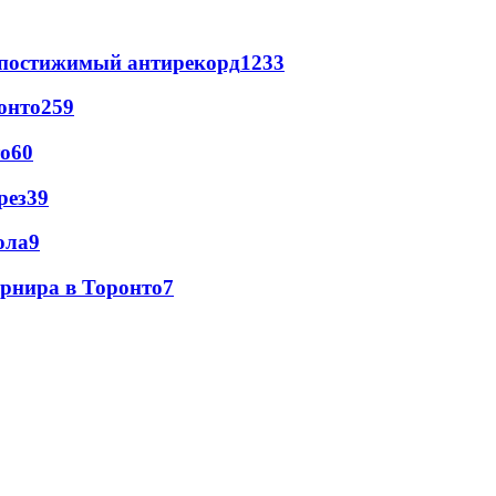
непостижимый антирекорд
1233
онто
259
то
60
рез
39
ола
9
урнира в Торонто
7