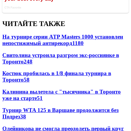
ЧИТАЙТЕ ТАКЖЕ
На турнире серии ATP Masters 1000 установлен
непостижимый антирекорд
1180
Свитолина устроила разгром экс-россиянке в
Торонто
248
Костюк пробилась в 1/8 финала турнира в
Торонто
58
Калинина вылетела с "тысячника" в Торонто
уже на старте
51
Турнир WTA 125 в Варшаве продолжится без
Подрез
38
Олейникова не смогла преодолеть первый круг