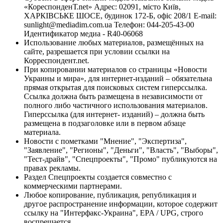
«КореспонденТ.net» Адрес: 02091, місто Київ,
ХАРКІВСЬКЕ ШОСЕ, будинок 172-Б, офіс 208/1 E-mail:
sunlight@mediadim.com.ua
Телефон: 044-205-43-00
Идентификатор медиа - R40-06068
Использование любых материалов, размещённых на
сайте, разрешается при условии ссылки на
Корреспондент.net.
При копировании материалов со страницы «Новости
Украины и мира», для интернет-изданий – обязательна
прямая открытая для поисковых систем гиперссылка.
Ссылка должна быть размещена в независимости от
полного либо частичного использования материалов.
Гиперссылка (для интернет- изданий) – должна быть
размещена в подзаголовке или в первом абзаце
материала.
Новости с пометками "Мнение", "Экспертиза",
"Заявление", "Регионы", "Деньги", "Власть", "Выборы",
"Тест-драйв", "Спецпроекты", "Промо" публикуются на
правах рекламы.
Раздел Спецпроекты создается совместно с
коммерческими партнерами.
Любое копирование, публикация, републикация и
другое распространение информации, которое содержит
ссылку на "Интерфакс-Украина", EPA / UPG, строго
воспрещается.