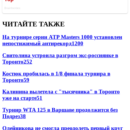
ЧИТАЙТЕ ТАКЖЕ
На турнире серии ATP Masters 1000 установлен
непостижимый антирекорд
1200
Свитолина устроила разгром экс-россиянке в
Торонто
252
Костюк пробилась в 1/8 финала турнира в
Торонто
59
Калинина вылетела с "тысячника" в Торонто
уже на старте
51
Турнир WTA 125 в Варшаве продолжится без
Подрез
38
Олейникова не смогла преодолеть первый круг