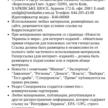
«КореспонденТ.net» Адрес: 02091, місто Київ,
ХАРКІВСЬКЕ ШОСЕ, будинок 172-Б, офіс 208/1 E-mail:
sunlight@mediadim.com.ua
Телефон: 044-205-43-00
Идентификатор медиа - R40-06068
Использование любых материалов, размещённых на
сайте, разрешается при условии ссылки на
Корреспондент.net.
При копировании материалов со страницы «Новости
Украины и мира», для интернет-изданий – обязательна
прямая открытая для поисковых систем гиперссылка.
Ссылка должна быть размещена в независимости от
полного либо частичного использования материалов.
Гиперссылка (для интернет- изданий) – должна быть
размещена в подзаголовке или в первом абзаце
материала.
Новости с пометками "Мнение", "Экспертиза",
"Заявление", "Регионы", "Деньги", "Власть", "Выборы",
"Тест-драйв", "Спецпроекты", "Промо" публикуются на
правах рекламы.
Раздел Спецпроекты создается совместно с
коммерческими партнерами.
Любое копирование, публикация, републикация и
другое распространение информации, которое содержит
ссылку на "Интерфакс-Украина", EPA / UPG, строго