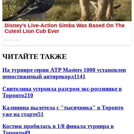
ЧИТАЙТЕ ТАКЖЕ
На турнире серии ATP Masters 1000 установлен
непостижимый антирекорд
1141
Свитолина устроила разгром экс-россиянке в
Торонто
210
Калинина вылетела с "тысячника" в Торонто
уже на старте
51
Костюк пробилась в 1/8 финала турнира в
Торонто
49