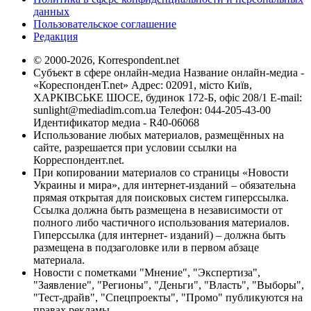
данных
Пользовательское соглашение
Редакция
© 2000-2026, Korrespondent.net
Субъект в сфере онлайн-медиа Название онлайн-медиа -
«КореспонденТ.net» Адрес: 02091, місто Київ,
ХАРКІВСЬКЕ ШОСЕ, будинок 172-Б, офіс 208/1 E-mail:
sunlight@mediadim.com.ua
Телефон: 044-205-43-00
Идентификатор медиа - R40-06068
Использование любых материалов, размещённых на
сайте, разрешается при условии ссылки на
Корреспондент.net.
При копировании материалов со страницы «Новости
Украины и мира», для интернет-изданий – обязательна
прямая открытая для поисковых систем гиперссылка.
Ссылка должна быть размещена в независимости от
полного либо частичного использования материалов.
Гиперссылка (для интернет- изданий) – должна быть
размещена в подзаголовке или в первом абзаце
материала.
Новости с пометками "Мнение", "Экспертиза",
"Заявление", "Регионы", "Деньги", "Власть", "Выборы",
"Тест-драйв", "Спецпроекты", "Промо" публикуются на
правах рекламы.