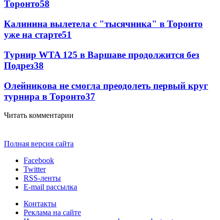
Торонто
58
Калинина вылетела с "тысячника" в Торонто
уже на старте
51
Турнир WTA 125 в Варшаве продолжится без
Подрез
38
Олейникова не смогла преодолеть первый круг
турнира в Торонто
37
Читать комментарии
Полная версия сайта
Facebook
Twitter
RSS-ленты
E-mail рассылка
Контакты
Реклама на сайте