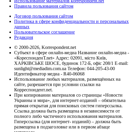
Использование материалов korrespondent.net
Правила пользования сайтом
Договор пользования сайтом
Политика в сфере конфиденциальности и персональных
данных
Пользовательское соглашение
Редакция
© 2000-2026, Korrespondent.net
Субъект в сфере онлайн-медиа Название онлайн-медиа -
«КореспонденТ.net» Адрес: 02091, місто Київ,
ХАРКІВСЬКЕ ШОСЕ, будинок 172-Б, офіс 208/1 E-mail:
sunlight@mediadim.com.ua
Телефон: 044-205-43-00
Идентификатор медиа - R40-06068
Использование любых материалов, размещённых на
сайте, разрешается при условии ссылки на
Корреспондент.net.
При копировании материалов со страницы «Новости
Украины и мира», для интернет-изданий – обязательна
прямая открытая для поисковых систем гиперссылка.
Ссылка должна быть размещена в независимости от
полного либо частичного использования материалов.
Гиперссылка (для интернет- изданий) – должна быть
размещена в подзаголовке или в первом абзаце