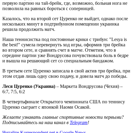
первую партию на тай-брейк, где, возможно, больная нога не
позволила на равных бороться с соперницей.
Казалось, что на второй сет Цуренко не выйдет, однако после
нескольких минут в подтрибунном помещении украинка
решила продолжить матч.
Наша теннисистка под постоянные крики с трибун: "Lesya is
the best!" сумела перевернуть ход игры, оформив три брейка
во втором сете, и сравнять счет в матче. Отметим, что в
середине партии уже Вондрусова почувствовала боль в бедре
и вышла на решающий сет со специальным бандажом.
В третьем сете Цуренко записала в свой актив три брейка, при
этом отдав лишь одну свою подачу, и довела матч до победы.
Леся Цуренко (Украина)
– Маркета Вондрусова (Чехия) –
6:7, 7:5, 6:2
В четвертьфинале Открытого чемпионата США по теннису
Цуренко сыграет с японкой Наоми Осакой.
Желаете узнавать главные спортивные новости первыми?
Подписывайтесь на наш канал в
Telegram
!
Читайте Korrespondent.net в Google News