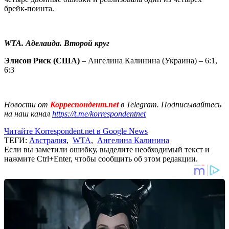
брейк-поинта.
WTA. Аделаида. Второй круг
Элисон Риск (США)
– Ангелина Калинина (Украина) – 6:1,
6:3
Новости от
Корреспондент.net
в Telegram. Подписывайтесь
на наш канал
https://t.me/korrespondentnet
Читайте Korrespondent.net в Google News
ТЕГИ:
Австралия
,
WTA
,
Ангелина Калинина
Если вы заметили ошибку, выделите необходимый текст и
нажмите Ctrl+Enter, чтобы сообщить об этом редакции.