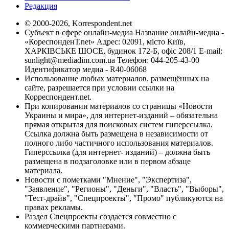
Редакция
© 2000-2026, Korrespondent.net
Субъект в сфере онлайн-медиа Название онлайн-медиа -
«КореспонденТ.net» Адрес: 02091, місто Київ,
ХАРКІВСЬКЕ ШОСЕ, будинок 172-Б, офіс 208/1 E-mail:
sunlight@mediadim.com.ua
Телефон: 044-205-43-00
Идентификатор медиа - R40-06068
Использование любых материалов, размещённых на
сайте, разрешается при условии ссылки на
Корреспондент.net.
При копировании материалов со страницы «Новости
Украины и мира», для интернет-изданий – обязательна
прямая открытая для поисковых систем гиперссылка.
Ссылка должна быть размещена в независимости от
полного либо частичного использования материалов.
Гиперссылка (для интернет- изданий) – должна быть
размещена в подзаголовке или в первом абзаце
материала.
Новости с пометками "Мнение", "Экспертиза",
"Заявление", "Регионы", "Деньги", "Власть", "Выборы",
"Тест-драйв", "Спецпроекты", "Промо" публикуются на
правах рекламы.
Раздел Спецпроекты создается совместно с
коммерческими партнерами.