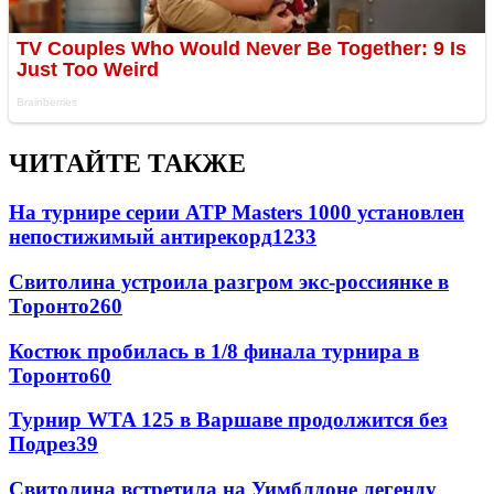
ЧИТАЙТЕ ТАКЖЕ
На турнире серии ATP Masters 1000 установлен
непостижимый антирекорд
1233
Свитолина устроила разгром экс-россиянке в
Торонто
260
Костюк пробилась в 1/8 финала турнира в
Торонто
60
Турнир WTA 125 в Варшаве продолжится без
Подрез
39
Свитолина встретила на Уимблдоне легенду