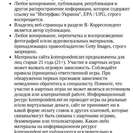
Любое копирование, публикация, републикация и
другое распространение информации, которое содержит
ссылку на "Интерфакс-Украина", EPA / UPG, строго
воспрещается.
Владелец веб-страницы в разделе Я- Корреспондент
является автор публикации.
Любое копирование, перепечатка и воспроизведение
фотографий и/или аудиовизуальных материалов,
принадлежащих правообладателю Getty Images, строго
запрещено.
Материалы сайта korrespondent.net предназначены для
лиц старше 21 года (21+). Участие в азартных играх
может вызвать игровую зависимость. Соблюдайте
правила (принципы) ответственной игры. При
обнаружении первых признаков зависимости
немедленно обратитесь к специалисту. Помните, что
участие в азартных играх не может являться источником
доходов или альтернативой работе. Информационный
ресурс korrespondent.net не проводит игры на реальные
и/или виртуальные деньги, сайт не принимает ни в
какой форме оплату ставок и других платежей, которые
связаны/могут быть связаны с азартными играми,
букмекерами или тотализаторами. Какие-либо
материалы на информационном ресурсе
korrespondent.net публикуются исключительно в