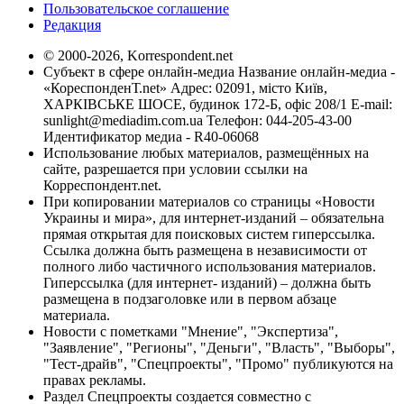
Пользовательское соглашение
Редакция
© 2000-2026, Korrespondent.net
Субъект в сфере онлайн-медиа Название онлайн-медиа -
«КореспонденТ.net» Адрес: 02091, місто Київ,
ХАРКІВСЬКЕ ШОСЕ, будинок 172-Б, офіс 208/1 E-mail:
sunlight@mediadim.com.ua
Телефон: 044-205-43-00
Идентификатор медиа - R40-06068
Использование любых материалов, размещённых на
сайте, разрешается при условии ссылки на
Корреспондент.net.
При копировании материалов со страницы «Новости
Украины и мира», для интернет-изданий – обязательна
прямая открытая для поисковых систем гиперссылка.
Ссылка должна быть размещена в независимости от
полного либо частичного использования материалов.
Гиперссылка (для интернет- изданий) – должна быть
размещена в подзаголовке или в первом абзаце
материала.
Новости с пометками "Мнение", "Экспертиза",
"Заявление", "Регионы", "Деньги", "Власть", "Выборы",
"Тест-драйв", "Спецпроекты", "Промо" публикуются на
правах рекламы.
Раздел Спецпроекты создается совместно с