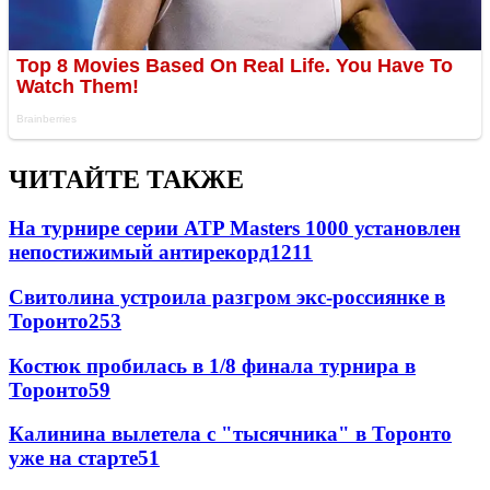
ЧИТАЙТЕ ТАКЖЕ
На турнире серии ATP Masters 1000 установлен
непостижимый антирекорд
1211
Свитолина устроила разгром экс-россиянке в
Торонто
253
Костюк пробилась в 1/8 финала турнира в
Торонто
59
Калинина вылетела с "тысячника" в Торонто
уже на старте
51