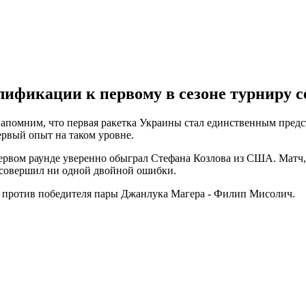
лификации к первому в сезоне турниру с
Напомним, что первая ракетка Украины стал единственным пред
ервый опыт на таком уровне.
ервом раунде уверенно обыграл Стефана Козлова из США. Матч, к
е совершил ни одной двойной ошибки.
т против победителя пары Джанлука Магера - Филип Мисолич.