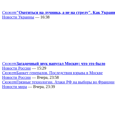
Сюжет
"Охотиться на лучника, а не на стрелу". Как Украи
Новости Украины
— 16:38
Сюжет
Загадочный звук напугал Москву: что это было
Новости России
— 15:29
Сюжет
Банкет генералов. Последствия взрыва в Москве
Новости России
— Вчера, 23:58
Сюжет
Грязные технологии. Атаки РФ на выборы во Франции
Новости мира
— Вчера, 23:39