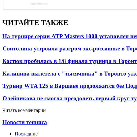
ЧИТАЙТЕ ТАКЖЕ
На турнире серии ATP Masters 1000 установлен 
Свитолина устроила разгром экс-россиянке в Тор
Костюк пробилась в 1/8 финала турнира в Торон
Калинина вылетела с "тысячника" в Торонто уже
Турнир WTA 125 в Варшаве продолжится без Под
Олейникова не смогла преодолеть первый круг т
Читать комментарии
Новости тенниса
Последние