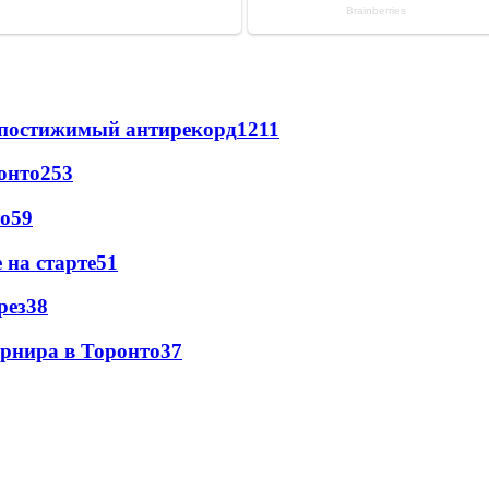
непостижимый антирекорд
1211
онто
253
то
59
 на старте
51
рез
38
урнира в Торонто
37