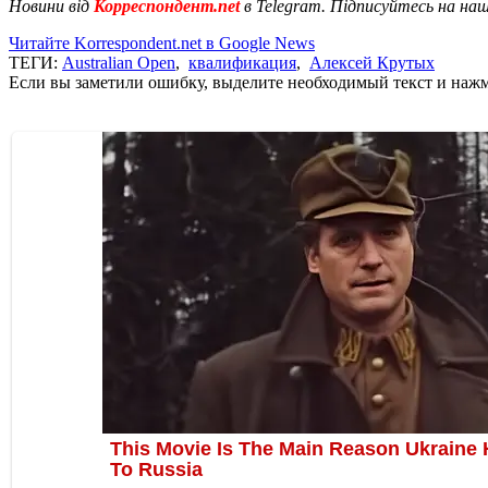
Новини від
Корреспондент.net
в Telegram. Підписуйтесь на на
Читайте Korrespondent.net в Google News
ТЕГИ:
Australian Open
,
квалификация
,
Алексей Крутых
Если вы заметили ошибку, выделите необходимый текст и нажми