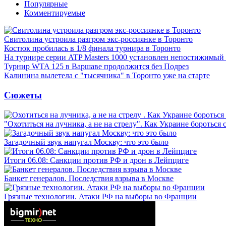
Популярные
Комментируемые
Свитолина устроила разгром экс-россиянке в Торонто
Костюк пробилась в 1/8 финала турнира в Торонто
На турнире серии ATP Masters 1000 установлен непостижимый
Турнир WTA 125 в Варшаве продолжится без Подрез
Калинина вылетела с "тысячника" в Торонто уже на старте
Сюжеты
"Охотиться на лучника, а не на стрелу". Как Украине бороться 
Загадочный звук напугал Москву: что это было
Итоги 06.08: Санкции против РФ и дрон в Лейпциге
Банкет генералов. Последствия взрыва в Москве
Грязные технологии. Атаки РФ на выборы во Франции