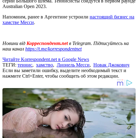
серии Большого шлема. Теннисисты сойдутся в первом раунде
Australian Open 2023.
Напомним, ранее в Аргентине устроили
настоящий бизнес на
хамстве Месси
.
Новини від
Корреспондент.net
в Telegram. Підписуйтесь на
наш канал
https://t.me/korrespondentnet
Читайте Korrespondent.net в Google News
ТЕГИ:
теннис
,
хамство
,
Лионель Месси
,
Новак Джокович
Если вы заметили ошибку, выделите необходимый текст и
нажмите Ctrl+Enter, чтобы сообщить об этом редакции.