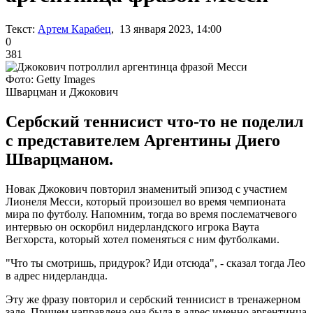
Текст:
Артем Карабец
, 13 января 2023, 14:00
0
381
Фото: Getty Images
Шварцман и Джокович
Сербский теннисист что-то не поделил
с представителем Аргентины Диего
Шварцманом.
Новак Джокович повторил знаменитый эпизод с участием
Лионеля Месси, который произошел во время чемпионата
мира по футболу. Напомним, тогда во время послематчевого
интервью он оскорбил нидерландского игрока Ваута
Вегхорста, который хотел поменяться с ним футболками.
"Что ты смотришь, придурок? Иди отсюда", - сказал тогда Лео
в адрес нидерландца.
Эту же фразу повторил и сербский теннисист в тренажерном
зале. Причем направлена она была в адрес именно аргентинца