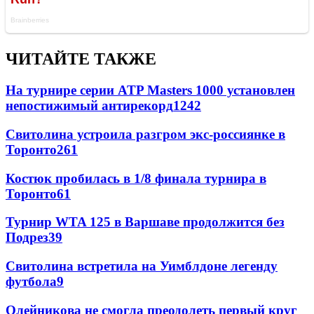
ЧИТАЙТЕ ТАКЖЕ
На турнире серии ATP Masters 1000 установлен
непостижимый антирекорд
1242
Свитолина устроила разгром экс-россиянке в
Торонто
261
Костюк пробилась в 1/8 финала турнира в
Торонто
61
Турнир WTA 125 в Варшаве продолжится без
Подрез
39
Свитолина встретила на Уимблдоне легенду
футбола
9
Олейникова не смогла преодолеть первый круг