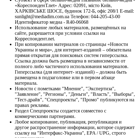
«КореспонденТ.net» Адрес: 02091, місто Київ,
ХАРКІВСЬКЕ ШОСЕ, будинок 172-Б, офіс 208/1 E-mail:
sunlight@mediadim.com.ua
Телефон: 044-205-43-00
Идентификатор медиа - R40-06068
Использование любых материалов, размещённых на
сайте, разрешается при условии ссылки на
Корреспондент.net.
При копировании материалов со страницы «Новости
Украины и мира», для интернет-изданий – обязательна
прямая открытая для поисковых систем гиперссылка.
Ссылка должна быть размещена в независимости от
полного либо частичного использования материалов.
Гиперссылка (для интернет- изданий) – должна быть
размещена в подзаголовке или в первом абзаце
материала.
Новости с пометками "Мнение", "Экспертиза",
"Заявление", "Регионы", "Деньги", "Власть", "Выборы",
"Тест-драйв", "Спецпроекты", "Промо" публикуются на
правах рекламы.
Раздел Спецпроекты создается совместно с
коммерческими партнерами.
Любое копирование, публикация, републикация и
другое распространение информации, которое содержит
ссылку на "Интерфакс-Украина", EPA / UPG, строго