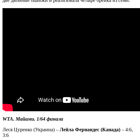
две двойные ошибки и реализовала четыре брейка из семи.
WTA. Майами. 1/64 финала
Леся Цуренко (Украина) –
Лейла Фернандес (Канада)
– 4:6,
3:6