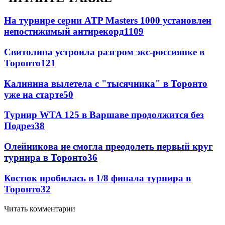
На турнире серии ATP Masters 1000 установлен
непостижимый антирекорд
1109
Свитолина устроила разгром экс-россиянке в
Торонто
121
Калинина вылетела с "тысячника" в Торонто
уже на старте
50
Турнир WTA 125 в Варшаве продолжится без
Подрез
38
Олейникова не смогла преодолеть первый круг
турнира в Торонто
36
Костюк пробилась в 1/8 финала турнира в
Торонто
32
Читать комментарии