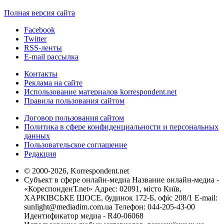
Полная версия сайта
Facebook
Twitter
RSS-ленты
E-mail рассылка
Контакты
Реклама на сайте
Использование материалов korrespondent.net
Правила пользования сайтом
Договор пользования сайтом
Политика в сфере конфиденциальности и персональных
данных
Пользовательское соглашение
Редакция
© 2000-2026, Korrespondent.net
Субъект в сфере онлайн-медиа Название онлайн-медиа -
«КореспонденТ.net» Адрес: 02091, місто Київ,
ХАРКІВСЬКЕ ШОСЕ, будинок 172-Б, офіс 208/1 E-mail:
sunlight@mediadim.com.ua
Телефон: 044-205-43-00
Идентификатор медиа - R40-06068