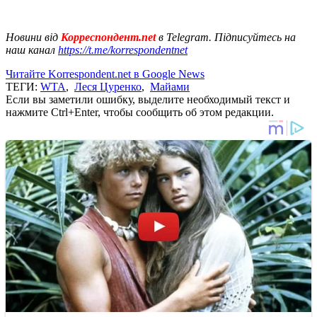
Новини від
Корреспондент.net
в Telegram. Підписуйтесь на
наш канал
https://t.me/korrespondentnet
Читайте Korrespondent.net в Google News
ТЕГИ:
WTA
,
Леся Цуренко
,
Майами
Если вы заметили ошибку, выделите необходимый текст и
нажмите Ctrl+Enter, чтобы сообщить об этом редакции.