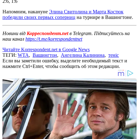
2:6, 1:6
Напомним, накануне
Элина Свитолина и Марта Костюк
победили своих первых соперниц
на турнире в Вашингтоне.
Новини від
Корреспондент.net
в Telegram. Підписуйтесь на
наш канал
https://t.me/korrespondentnet
Читайте Korrespondent.net в Google News
ТЕГИ:
WTA
,
Вашингтон
,
Ангелина Калинина
,
теніс
Если вы заметили ошибку, выделите необходимый текст и
нажмите Ctrl+Enter, чтобы сообщить об этом редакции.