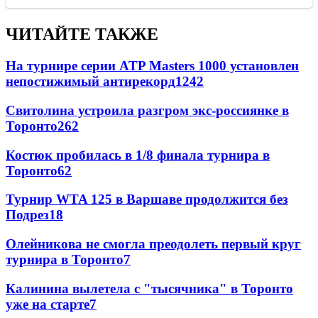
ЧИТАЙТЕ ТАКЖЕ
На турнире серии ATP Masters 1000 установлен
непостижимый антирекорд
1242
Свитолина устроила разгром экс-россиянке в
Торонто
262
Костюк пробилась в 1/8 финала турнира в
Торонто
62
Турнир WTA 125 в Варшаве продолжится без
Подрез
18
Олейникова не смогла преодолеть первый круг
турнира в Торонто
7
Калинина вылетела с "тысячника" в Торонто
уже на старте
7