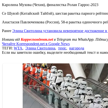
Каролина Мухова (Чехия), финалистка Ролан Гаррос-2023
Се Шувэй (Китайский Тайбэй), шестая ракетка парного рейти
Анастасия Павлюченкова (Россия), 58-я ракетка одиночного р
Ранее
Элина Свитолина установила невероятное достижение в
Новини від
Корреспондент.net
в Telegram та WhatsApp. Підпис
Читайте Korrespondent.net в Google News
ТЕГИ:
WTA
,
Элина Свитолина
,
теніс
,
нагорода
Если вы заметили ошибку, выделите необходимый текст и нажми