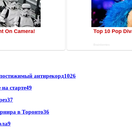
непостижимый антирекорд
1026
 на старте
49
рез
37
урнира в Торонто
36
ола
9