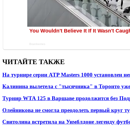
ЧИТАЙТЕ ТАКЖЕ
На турнире серии ATP Masters 1000 установлен 
Калинина вылетела с "тысячника" в Торонто уже
Турнир WTA 125 в Варшаве продолжится без Под
Олейникова не смогла преодолеть первый круг т
Свитолина встретила на Уимблдоне легенду футб