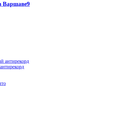
 в Варшаве
9
 антирекорд
нто