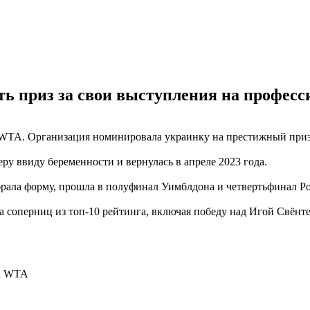
ь приз за свои выступления на професси
 WTA. Организация номинировала украинку на престижный приз
ру ввиду беременности и вернулась в апреле 2023 года.
брала форму, прошла в полуфинал Уимблдона и четвертьфинал Ро
соперниц из топ-10 рейтинга, включая победу над Игой Свёнтек
га WTA