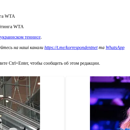
нга WTA
ейтинга WTA
 украинском теннисе
.
уйтесь на наші канали
https://t.me/korrespondentnet
та
WhatsApp
те Ctrl+Enter, чтобы сообщить об этом редакции.