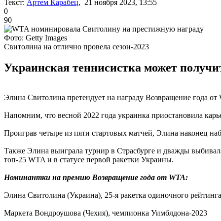
Текст:
Артем Карабец
, 21 ноября 2023, 13:55
0
90
Фото: Getty Images
Свитолина на отлично провела сезон-2023
Украинская теннисистка может получит
Элина Свитолина претендует на награду Возвращение года от
Напомним, что весной 2022 года украинка приостановила карье
Проиграв четыре из пяти стартовых матчей, Элина наконец на
Также Элина выиграла турнир в Страсбурге и дважды выбивала 
топ-25 WTA и в статусе первой ракетки Украины.
Номинантки на премию Возвращение года от WTA:
Элина Свитолина (Украина), 25-я ракетка одиночного рейтин
Маркета Вондроушова (Чехия), чемпионка Уимблдона-2023