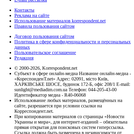
Контакты
Реклама на сайте
Использование материалов korrespondent.net
Правила пользования сайтом
Договор пользования сайтом
Политика в сфере конфиденциальности и персональных
данных
Пользовательское соглашение
Редакция
© 2000-2026, Korrespondent.net
Субъект в сфере онлайн-медиа Название онлайн-медиа -
«КореспонденТ.net» Адрес: 02091, місто Київ,
ХАРКІВСЬКЕ ШОСЕ, будинок 172-Б, офіс 208/1 E-mail:
sunlight@mediadim.com.ua
Телефон: 044-205-43-00
Идентификатор медиа - R40-06068
Использование любых материалов, размещённых на
сайте, разрешается при условии ссылки на
Корреспондент.net.
При копировании материалов со страницы «Новости
Украины и мира», для интернет-изданий – обязательна
прямая открытая для поисковых систем гиперссылка.
Ссылка должна быть размещена в независимости от