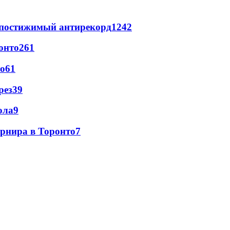
непостижимый антирекорд
1242
онто
261
то
61
рез
39
ола
9
урнира в Торонто
7