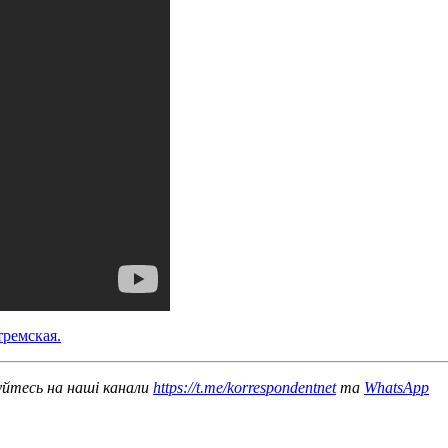
тремская.
уйтесь на наші канали
https://t.me/korrespondentnet
та
WhatsApp