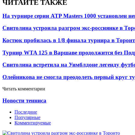
ЧИТАЙТЕ ТАКЖЕ
На турнире серии ATP Masters 1000 установлен 
Свитолина устроила разгром экс-россиянке в Тор
Костюк пробилась в 1/8 финала турнира в Торон
Турнир WTA 125 в Варшаве продолжится без Под
Свитолина встретила на Уимблдоне легенду футб
Олейникова не смогла преодолеть первый круг т
Читать комментарии
Новости тенниса
Последние
Популярные
Комментируемые