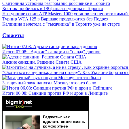
Свитолина устроила разгром экс-россиянке в Торонто
Костюк пробилась в 1/8 финала турнира в Торонто
На турнире серии ATP Masters 1000 установлен непостижимый
Турнир WTA 125 в Варшаве продолжится без Подрез
Калинина вылетела с "тысячника" в Торонто уже на старте
Сюжеты
Итоги 07.08: "Адские" санкции и "парад" дронов
Адские санкции. Решение Сената США
"Охотиться на лучника, а не на стрелу". Как Украине бороться 
Загадочный звук напугал Москву: что это было
Итоги 06.08: Санкции против РФ и дрон в Лейпциге