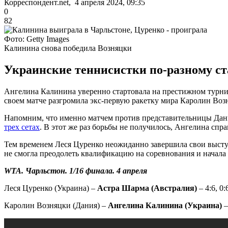
Корреспондент.net, 4 апреля 2024, 09:35
0
82
Фото: Getty Images
Калинина снова победила Возняцки
Украинские теннисистки по-разному ст
Ангелина Калинина уверенно стартовала на престижном турнир
своем матче разгромила экс-первую ракетку мира Каролин Воз
Напомним, что именно матчем против представительницы Дани
трех сетах
. В этот же раз борьбы не получилось, Ангелина спра
Тем временем Леся Цуренко неожиданно завершила свои выступ
не смогла преодолеть квалификацию на соревнования и начала 
WTA. Чарльстон. 1/16 финала. 4 апреля
Леся Цуренко (Украина) –
Астра Шарма (Австралия)
– 4:6, 0:
Каролин Возняцки (Дания) –
Ангелина Калинина (Украина)
–