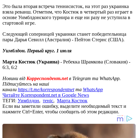
Это была вторая встреча теннисисток, на этот раз украинка
взяла реванш. Отметим, что Костюк в четвертый раз играет в
основе Уимблдонского турнира и еще ни разу не уступила в
стартовой игре.
Следующей соперницей украинки станет победительница
пары Дарья Севилл (Австралия) - Пейтон Стернс (США).
Уимблдон. Первый круг. 1 июля
Марта Костюк (Украина)
- Ребекка Шрамкова (Словакия) -
6:3, 6:2
Новини від
Корреспондент.net
в Telegram та WhatsApp.
Підписуйтесь на наші
канали
https://t.me/korrespondentnet
та
WhatsApp
Читайте Korrespondent.net в Google News
ТЕГИ:
Уимблдон
,
теніс
,
Марта Костюк
Если вы заметили ошибку, выделите необходимый текст и
нажмите Ctrl+Enter, чтобы сообщить об этом редакции.