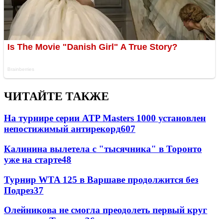
ЧИТАЙТЕ ТАКЖЕ
На турнире серии ATP Masters 1000 установлен
непостижимый антирекорд
607
Калинина вылетела с "тысячника" в Торонто
уже на старте
48
Турнир WTA 125 в Варшаве продолжится без
Подрез
37
Олейникова не смогла преодолеть первый круг