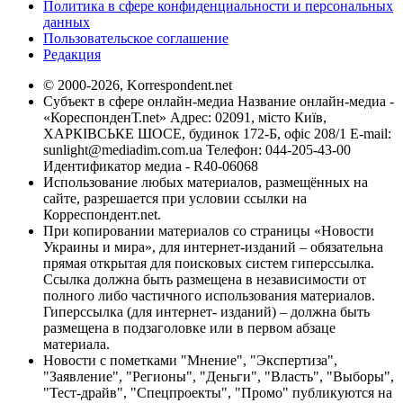
Политика в сфере конфиденциальности и персональных
данных
Пользовательское соглашение
Редакция
© 2000-2026, Korrespondent.net
Субъект в сфере онлайн-медиа Название онлайн-медиа -
«КореспонденТ.net» Адрес: 02091, місто Київ,
ХАРКІВСЬКЕ ШОСЕ, будинок 172-Б, офіс 208/1 E-mail:
sunlight@mediadim.com.ua
Телефон: 044-205-43-00
Идентификатор медиа - R40-06068
Использование любых материалов, размещённых на
сайте, разрешается при условии ссылки на
Корреспондент.net.
При копировании материалов со страницы «Новости
Украины и мира», для интернет-изданий – обязательна
прямая открытая для поисковых систем гиперссылка.
Ссылка должна быть размещена в независимости от
полного либо частичного использования материалов.
Гиперссылка (для интернет- изданий) – должна быть
размещена в подзаголовке или в первом абзаце
материала.
Новости с пометками "Мнение", "Экспертиза",
"Заявление", "Регионы", "Деньги", "Власть", "Выборы",
"Тест-драйв", "Спецпроекты", "Промо" публикуются на