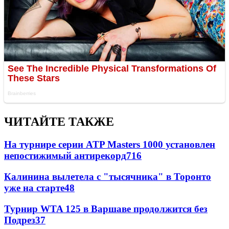
ЧИТАЙТЕ ТАКЖЕ
На турнире серии ATP Masters 1000 установлен
непостижимый антирекорд
716
Калинина вылетела с "тысячника" в Торонто
уже на старте
48
Турнир WTA 125 в Варшаве продолжится без
Подрез
37