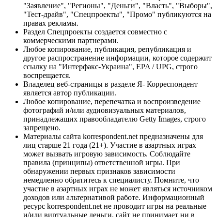
"Заявление", "Регионы", "Деньги", "Власть", "Выборы",
"Тест-драйв", "Спецпроекты", "Промо" публикуются на
правах рекламы.
Раздел Спецпроекты создается совместно с
коммерческими партнерами.
Любое копирование, публикация, републикация и
другое распространение информации, которое содержит
ссылку на "Интерфакс-Украина", EPA / UPG, строго
воспрещается.
Владелец веб-страницы в разделе Я- Корреспондент
является автор публикации.
Любое копирование, перепечатка и воспроизведение
фотографий и/или аудиовизуальных материалов,
принадлежащих правообладателю Getty Images, строго
запрещено.
Материалы сайта korrespondent.net предназначены для
лиц старше 21 года (21+). Участие в азартных играх
может вызвать игровую зависимость. Соблюдайте
правила (принципы) ответственной игры. При
обнаружении первых признаков зависимости
немедленно обратитесь к специалисту. Помните, что
участие в азартных играх не может являться источником
доходов или альтернативой работе. Информационный
ресурс korrespondent.net не проводит игры на реальные
и/или виртуальные деньги, сайт не принимает ни в