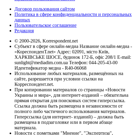
Договор пользования сайтом
Политика в сфере конфиденциальности и персональных
данных
Пользовательское соглашение
Редакция
© 2000-2026, Korrespondent.net
Субъект в сфере онлайн-медиа Название онлайн-медиа -
«КореспонденТ.net» Адрес: 02091, місто Київ,
ХАРКІВСЬКЕ ШОСЕ, будинок 172-Б, офіс 208/1 E-mail:
sunlight@mediadim.com.ua
Телефон: 044-205-43-00
Идентификатор медиа - R40-06068
Использование любых материалов, размещённых на
сайте, разрешается при условии ссылки на
Корреспондент.net.
При копировании материалов со страницы «Новости
Украины и мира», для интернет-изданий – обязательна
прямая открытая для поисковых систем гиперссылка.
Ссылка должна быть размещена в независимости от
полного либо частичного использования материалов.
Гиперссылка (для интернет- изданий) – должна быть
размещена в подзаголовке или в первом абзаце
материала.
Новости с пометками "Мнение", "Экспертиза",