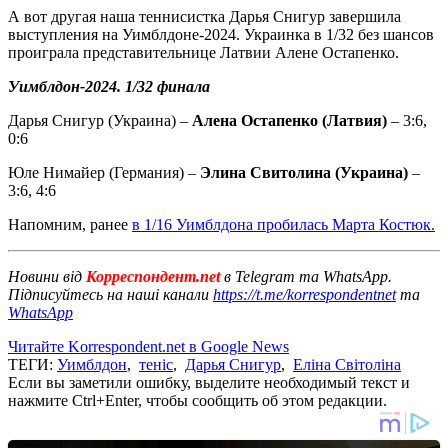
А вот другая наша теннисистка Дарья Снигур завершила
выступления на Уимблдоне-2024. Украинка в 1/32 без шансов
проиграла представительнице Латвии Алене Остапенко.
Уимблдон-2024. 1/32 финала
Дарья Снигур (Украина) –
Алена Остапенко (Латвия)
– 3:6,
0:6
Юле Нимайер (Германия) –
Элина Свитолина (Украина)
–
3:6, 4:6
Напомним, ранее
в 1/16 Уимблдона пробилась Марта Костюк.
Новини від
Корреспондент.net
в Telegram та WhatsApp.
Підписуйтесь на наші канали
https://t.me/korrespondentnet
та
WhatsApp
Читайте Korrespondent.net в Google News
ТЕГИ:
Уимблдон
,
теніс
,
Дарья Снигур
,
Еліна Світоліна
Если вы заметили ошибку, выделите необходимый текст и
нажмите Ctrl+Enter, чтобы сообщить об этом редакции.