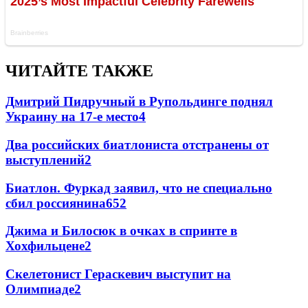
ЧИТАЙТЕ ТАКЖЕ
Дмитрий Пидручный в Рупольдинге поднял
Украину на 17-е место
4
Два российских биатлониста отстранены от
выступлений
2
Биатлон. Фуркад заявил, что не специально
сбил россиянина
65
2
Джима и Билосюк в очках в спринте в
Хохфильцене
2
Скелетонист Гераскевич выступит на
Олимпиаде
2