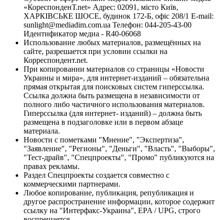
«КореспонденТ.net» Адрес: 02091, місто Київ,
ХАРКІВСЬКЕ ШОСЕ, будинок 172-Б, офіс 208/1 E-mail:
sunlight@mediadim.com.ua
Телефон: 044-205-43-00
Идентификатор медиа - R40-06068
Использование любых материалов, размещённых на
сайте, разрешается при условии ссылки на
Корреспондент.net.
При копировании материалов со страницы «Новости
Украины и мира», для интернет-изданий – обязательна
прямая открытая для поисковых систем гиперссылка.
Ссылка должна быть размещена в независимости от
полного либо частичного использования материалов.
Гиперссылка (для интернет- изданий) – должна быть
размещена в подзаголовке или в первом абзаце
материала.
Новости с пометками "Мнение", "Экспертиза",
"Заявление", "Регионы", "Деньги", "Власть", "Выборы",
"Тест-драйв", "Спецпроекты", "Промо" публикуются на
правах рекламы.
Раздел Спецпроекты создается совместно с
коммерческими партнерами.
Любое копирование, публикация, републикация и
другое распространение информации, которое содержит
ссылку на "Интерфакс-Украина", EPA / UPG, строго
воспрещается.