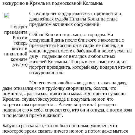
экскурсию в Кремль из подмосковной Коломны.
С тех пор нестандартный жест президента и
дальнейшая судьба Никиты Конкина стала
предметом активных обсуждений.
Портрет
президента
Сейчас Конкин отдыхает за городом. На
России
следующий день после близкого знакомства с
теперь
президентом России он в садик не пошел, а в
висит в
конце недели вместе с бабушкой и вовсе уехал на
никитиной
дачу - подальше от взглядов любопытных
комнате
жителей Коломны. Теперь в его комнате висит
(rtvi.ru)
портрет президента, который ему подарил кто-то
из журналистов.
"Он его очень любит - когда вез плакат на дачу,
даже отказался его в трубочку сворачивать, боялся, что
помнется, - рассказала никитина мама - Он просто гулял по
Кремлю, слушал экскурсовода и подумать не мог, что
встретит там президента. - А ведь встретил. Президент
подозвал его к себе, спросил его, кто он и откуда, а потом взял
и поцеловал прямо в живот".
Бабушка рассказала, что он был настолько удивлен, что
некоторое время сказать ничего не мог, а потом даже мыться