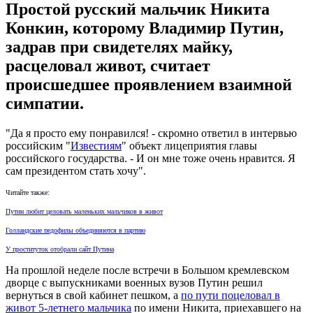
Простой русский мальчик Никита
Конкин, которому Владимир Путин,
задрав при свидетелях майку,
расцеловал живот, считает
происшедшее проявлением взаимной
симпатии.
"Да я просто ему понравился! - скромно ответил в интервью
российским "
Известиям
" объект лицеприятия главы
российского государства. - И он мне тоже очень нравится. Я
сам президентом стать хочу".
Читайте также:
Путин любит целовать маленьких мальчиков в живот
Голландские педофилы объединяются в партию
У проституток отобрали сайт Путина
На прошлой неделе после встречи в Большом кремлевском
дворце с выпускниками военных вузов Путин решил
вернуться в свой кабинет пешком, а
по пути поцеловал в
живот 5-летнего мальчика
по имени Никита, приехавшего на