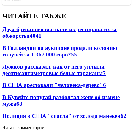
ЧИТАЙТЕ ТАКЖЕ
Двух британцев выгнали из ресторана из-за
обжорства
40
41
В Голландии на аукционе продали колонию
голубей за 1 367 000 евро
25
5
Лужков рассказал, как от него уплыли
десятисантиметровые белые тараканы
7
В США арестовали "человека-дерево"
6
В Кувейте попугай разболтал жене об измене
мужа
6
8
Полиция в США "спасла" от холода манекен
6
2
Читать комментарии