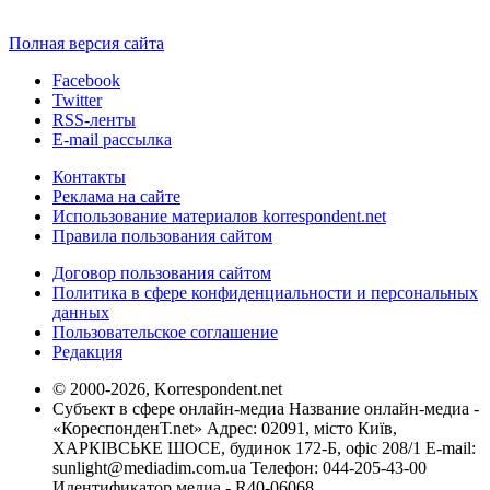
Полная версия сайта
Facebook
Twitter
RSS-ленты
E-mail рассылка
Контакты
Реклама на сайте
Использование материалов korrespondent.net
Правила пользования сайтом
Договор пользования сайтом
Политика в сфере конфиденциальности и персональных
данных
Пользовательское соглашение
Редакция
© 2000-2026, Korrespondent.net
Субъект в сфере онлайн-медиа Название онлайн-медиа -
«КореспонденТ.net» Адрес: 02091, місто Київ,
ХАРКІВСЬКЕ ШОСЕ, будинок 172-Б, офіс 208/1 E-mail:
sunlight@mediadim.com.ua
Телефон: 044-205-43-00
Идентификатор медиа - R40-06068