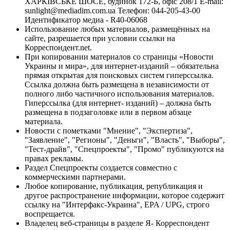
ХАРКІВСЬКЕ ШОСЕ, будинок 172-Б, офіс 208/1 E-mail:
sunlight@mediadim.com.ua
Телефон: 044-205-43-00
Идентификатор медиа - R40-06068
Использование любых материалов, размещённых на
сайте, разрешается при условии ссылки на
Корреспондент.net.
При копировании материалов со страницы «Новости
Украины и мира», для интернет-изданий – обязательна
прямая открытая для поисковых систем гиперссылка.
Ссылка должна быть размещена в независимости от
полного либо частичного использования материалов.
Гиперссылка (для интернет- изданий) – должна быть
размещена в подзаголовке или в первом абзаце
материала.
Новости с пометками "Мнение", "Экспертиза",
"Заявление", "Регионы", "Деньги", "Власть", "Выборы",
"Тест-драйв", "Спецпроекты", "Промо" публикуются на
правах рекламы.
Раздел Спецпроекты создается совместно с
коммерческими партнерами.
Любое копирование, публикация, републикация и
другое распространение информации, которое содержит
ссылку на "Интерфакс-Украина", EPA / UPG, строго
воспрещается.
Владелец веб-страницы в разделе Я- Корреспондент