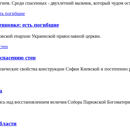
ем. Среди спасенных - двухлетний мальчик, который чудом ост
тиновке: есть погибшие
овской епархии Украинской православной церкви.
спасению стен
зические свойства конструкции Софии Киевской и постепенно р
а
ись над восстановлением величия Собора Парижской Богоматери
бласти