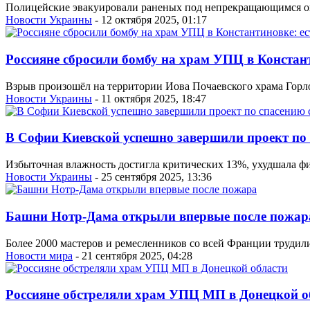
Полицейские эвакуировали раненых под непрекращающимся огн
Новости Украины
- 12 октября 2025, 01:17
Россияне сбросили бомбу на храм УПЦ в Констан
Взрыв произошёл на территории Иова Почаевского храма Горл
Новости Украины
- 11 октября 2025, 18:47
В Софии Киевской успешно завершили проект по 
Избыточная влажность достигла критических 13%, ухудшала фи
Новости Украины
- 25 сентября 2025, 13:36
Башни Нотр-Дама открыли впервые после пожар
Более 2000 мастеров и ремесленников со всей Франции трудил
Новости мира
- 21 сентября 2025, 04:28
Россияне обстреляли храм УПЦ МП в Донецкой о