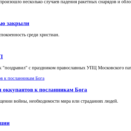
произошло несколько случаев падения ракетных снарядов и обло
тью закрыли
покоенность среди христиан.
П
к "поздравил" с праздником православных УПЦ Московского пат
л оккупантов к посланникам Бога
ращении войны, необходимости мира или страданиях людей.
иции