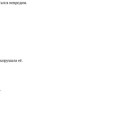
ался невредим.
азрушала её.
.