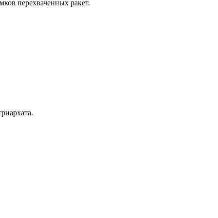
мков перехваченных ракет.
риархата.