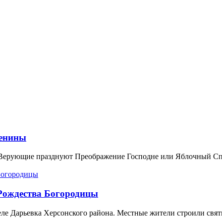
менины
. Верующие празднуют Преображение Господне или Яблочный Сп
 Рождества Богородицы
еле Дарьевка Херсонского района. Местные жители строили свя