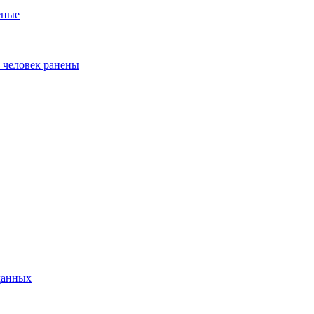
еные
ь человек ранены
данных