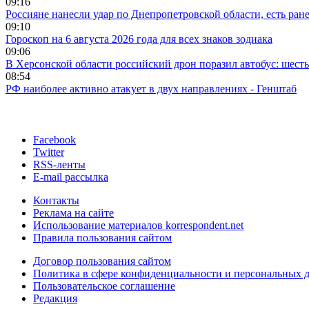
09:16
Россияне нанесли удар по Днепропетровской области, есть ран
09:10
Гороскоп на 6 августа 2026 года для всех знаков зодиака
09:06
В Херсонской области российский дрон поразил автобус: шест
08:54
РФ наиболее активно атакует в двух направлениях - Генштаб
Facebook
Twitter
RSS-ленты
E-mail рассылка
Контакты
Реклама на сайте
Использование материалов korrespondent.net
Правила пользования сайтом
Договор пользования сайтом
Политика в сфере конфиденциальности и персональных 
Пользовательское соглашение
Редакция