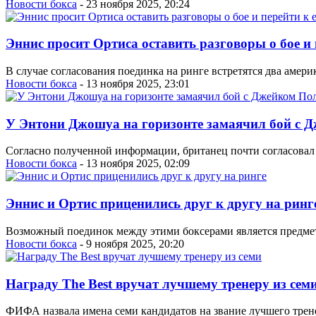
Новости бокса
- 23 ноября 2025, 20:24
Эннис просит Ортиса оставить разговоры о бое и 
В случае согласования поединка на ринге встретятся два амери
Новости бокса
- 13 ноября 2025, 23:01
У Энтони Джошуа на горизонте замаячил бой с Д
Согласно полученной информации, британец почти согласовал
Новости бокса
- 13 ноября 2025, 02:09
Эннис и Ортис приценились друг к другу на ринг
Возможный поединок между этими боксерами является предмет
Новости бокса
- 9 ноября 2025, 20:20
Награду The Best вручат лучшему тренеру из сем
ФИФА назвала имена семи кандидатов на звание лучшего трене