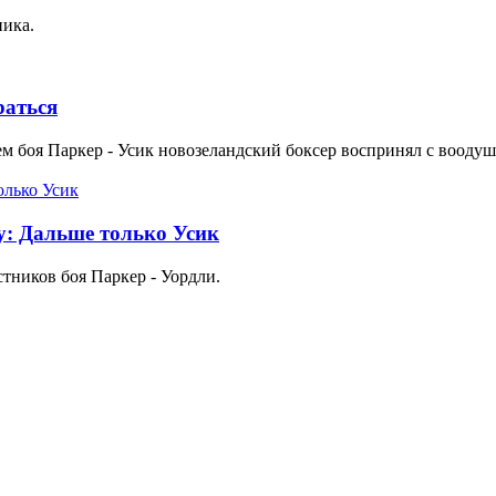
ника.
раться
м боя Паркер - Усик новозеландский боксер воспринял с вооду
у: Дальше только Усик
стников боя Паркер - Уордли.