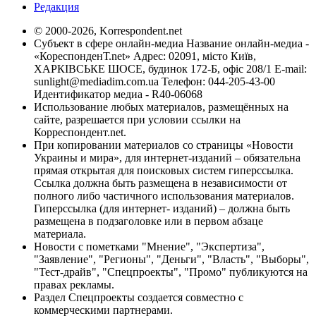
Редакция
© 2000-2026, Korrespondent.net
Субъект в сфере онлайн-медиа Название онлайн-медиа -
«КореспонденТ.net» Адрес: 02091, місто Київ,
ХАРКІВСЬКЕ ШОСЕ, будинок 172-Б, офіс 208/1 E-mail:
sunlight@mediadim.com.ua
Телефон: 044-205-43-00
Идентификатор медиа - R40-06068
Использование любых материалов, размещённых на
сайте, разрешается при условии ссылки на
Корреспондент.net.
При копировании материалов со страницы «Новости
Украины и мира», для интернет-изданий – обязательна
прямая открытая для поисковых систем гиперссылка.
Ссылка должна быть размещена в независимости от
полного либо частичного использования материалов.
Гиперссылка (для интернет- изданий) – должна быть
размещена в подзаголовке или в первом абзаце
материала.
Новости с пометками "Мнение", "Экспертиза",
"Заявление", "Регионы", "Деньги", "Власть", "Выборы",
"Тест-драйв", "Спецпроекты", "Промо" публикуются на
правах рекламы.
Раздел Спецпроекты создается совместно с
коммерческими партнерами.