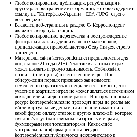
Любое копирование, публикация, републикация и
другое распространение информации, которое содержит
ссылку на "Интерфакс-Украина", EPA / UPG, строго
воспрещается.
Владелец веб-страницы в разделе Я- Корреспондент
является автор публикации.
Любое копирование, перепечатка и воспроизведение
фотографий и/или аудиовизуальных материалов,
принадлежащих правообладателю Getty Images, строго
запрещено.
Материалы сайта korrespondent.net предназначены для
лиц старше 21 года (21+). Участие в азартных играх
может вызвать игровую зависимость. Соблюдайте
правила (принципы) ответственной игры. При
обнаружении первых признаков зависимости
немедленно обратитесь к специалисту. Помните, что
участие в азартных играх не может являться источником
доходов или альтернативой работе. Информационный
ресурс korrespondent.net не проводит игры на реальные
и/или виртуальные деньги, сайт не принимает ни в
какой форме оплату ставок и других платежей, которые
связаны/могут быть связаны с азартными играми,
букмекерами или тотализаторами. Какие-либо
материалы на информационном ресурсе
korrespondent.net публикуются исключительно в