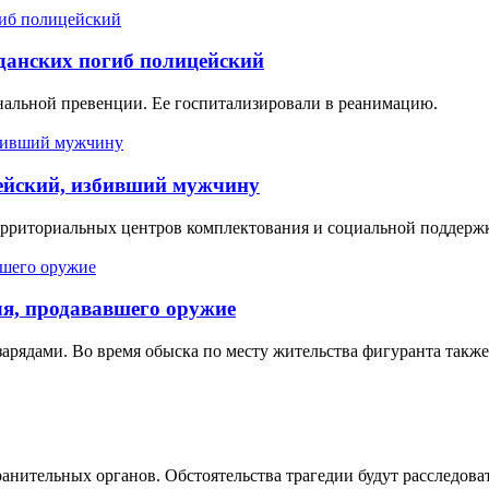
данских погиб полицейский
нальной превенции. Ее госпитализировали в реанимацию.
цейский, избивший мужчину
ерриториальных центров комплектования и социальной поддерж
ля, продававшего оружие
арядами. Во время обыска по месту жительства фигуранта также
анительных органов. Обстоятельства трагедии будут расследоват