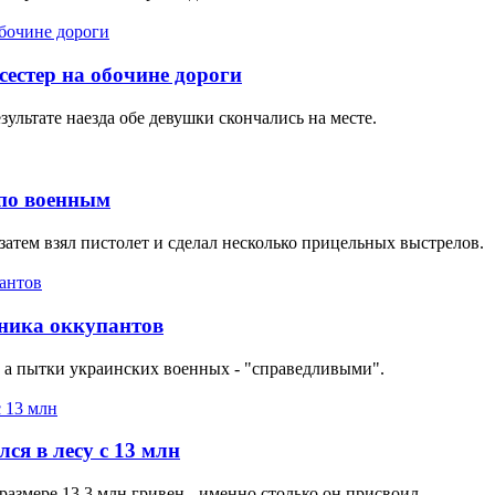
естер на обочине дороги
ультате наезда обе девушки скончались на месте.
по военным
затем взял пистолет и сделал несколько прицельных выстрелов.
ника оккупантов
а пытки украинских военных - "справедливыми".
ся в лесу с 13 млн
размере 13,3 млн гривен - именно столько он присвоил.