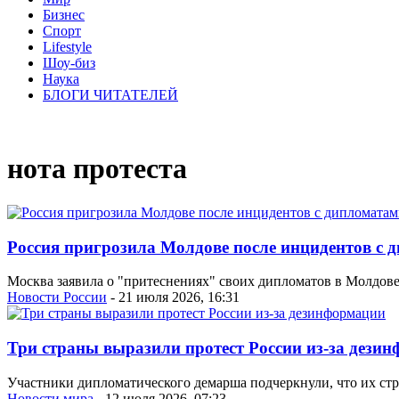
Бизнес
Спорт
Lifestyle
Шоу-биз
Наука
БЛОГИ ЧИТАТЕЛЕЙ
нота протеста
Россия пригрозила Молдове после инцидентов с 
Москва заявила о "притеснениях" своих дипломатов в Молдове
Новости России
- 21 июля 2026, 16:31
Три страны выразили протест России из-за дези
Участники дипломатического демарша подчеркнули, что их стр
Новости мира
- 12 июля 2026, 07:23