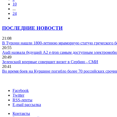
10
...
24
ПОСЛЕДНИЕ НОВОСТИ
21:08
В Турции нашли 1800-летнюю мраморную статую греческого б
20:55
Audi назвала будущий A2 e-tron самым доступным электромоби
20:49
Зеленский впервые совершит визит в Сербию - СМИ
20:41
Во время боев на Курщине погибло более 70 российских сроч
Facebook
Twitter
RSS-ленты
E-mail рассылка
Контакты