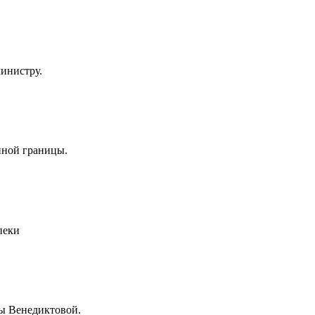
инистру.
нной границы.
пеки
ны Венедиктовой.