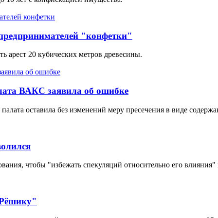
 предпринимателей "конфетки"
ь арест 20 кубических метров древесины.
лата ВАКС заявила об ошибке
палата оставила без изменений меру пресечения в виде содержан
волился
ания, чтобы "избежать спекуляций относительно его влияния" н
"Рёшику"