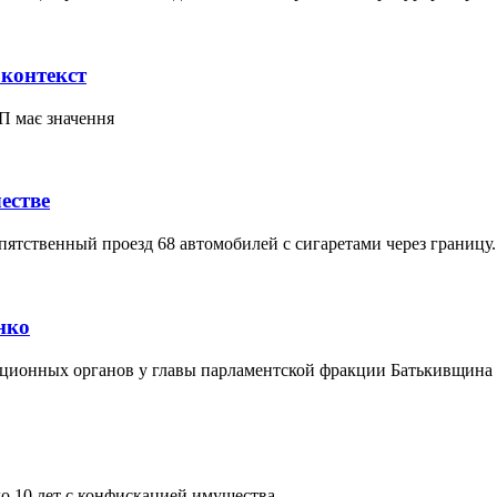
 контекст
П має значення
естве
пятственный проезд 68 автомобилей с сигаретами через границу.
нко
пционных органов у главы парламентской фракции Батькивщин
о 10 лет с конфискацией имущества.