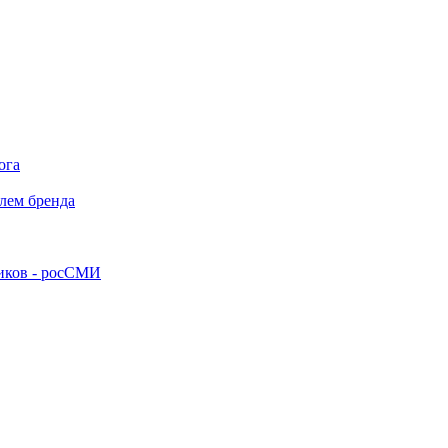
ога
лем бренда
ников - росСМИ