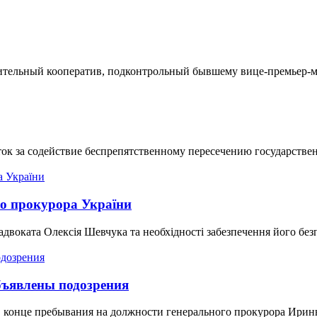
ительный кооператив, подконтрольный бывшему вице-премьер-м
ток за содействие беспрепятственному пересечению государстве
го прокурора України
двоката Олексія Шевчука та необхідності забезпечення його без
бъявлены подозрения
 в конце пребывания на должности генерального прокурора Ири