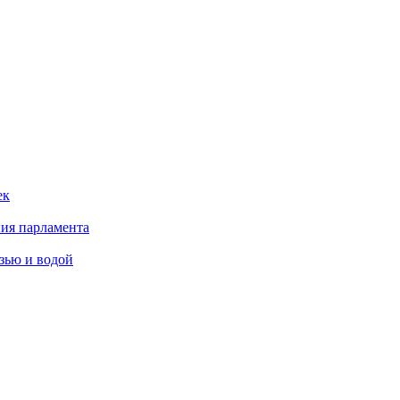
ек
ния парламента
язью и водой