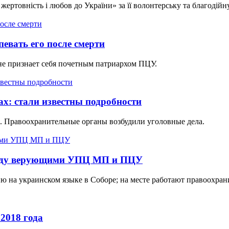
ертовність і любов до України» за її волонтерську та благодійн
евать его после смерти
не признает себя почетным патриархом ПЦУ.
х: стали известны подробности
х. Правоохранительные органы возбудили уголовные дела.
ежду верующими УПЦ МП и ПЦУ
а украинском языке в Соборе; на месте работают правоохран
2018 года