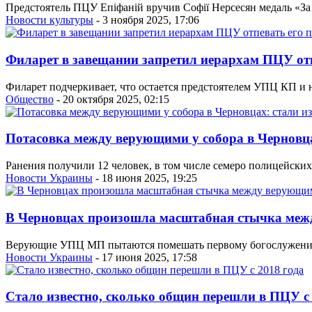
Предстоятель ПЦУ Епіфаній вручив Софії Нерсесян медаль «За ж
Новости культуры
- 3 ноября 2025, 17:06
Филарет в завещании запретил иерархам ПЦУ отп
Филарет подчеркивает, что остается предстоятелем УПЦ КП и 
Общество
- 20 октября 2025, 02:15
Потасовка между верующими у собора в Черновца
Ранения получили 12 человек, в том числе семеро полицейски
Новости Украины
- 18 июня 2025, 19:25
В Черновцах произошла масштабная стычка м
Верующие УПЦ МП пытаются помешать первому богослужению н
Новости Украины
- 17 июня 2025, 17:58
Стало известно, сколько общин перешли в ПЦУ с 