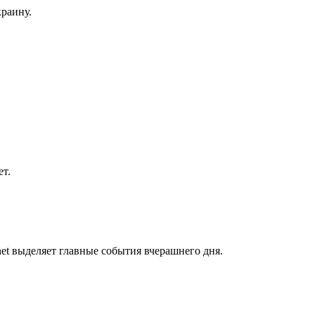
краину.
т.
et выделяет главные события вчерашнего дня.