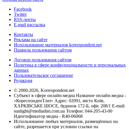
Facebook
Twitter
RSS-ленты
E-mail рассылка
Контакты
Реклама на сайте
Использование материалов korrespondent.net
Правила пользования сайтом
Договор пользования сайтом
Политика в сфере конфиденциальности и персональных
данных
Пользовательское соглашение
Редакция
© 2000-2026, Korrespondent.net
Субъект в сфере онлайн-медиа Название онлайн-медиа -
«КореспонденТ.net» Адрес: 02091, місто Київ,
ХАРКІВСЬКЕ ШОСЕ, будинок 172-Б, офіс 208/1 E-mail:
sunlight@mediadim.com.ua
Телефон: 044-205-43-00
Идентификатор медиа - R40-06068
Использование любых материалов, размещённых на
сайте, разрешается при условии ссылки на