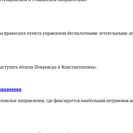
ва вражеских пункта управления беспилотными летательными а
аступать вблизи Покровска и Константиновки.
кновения
овское направления, где фиксируется наибольшая штурмовая ак