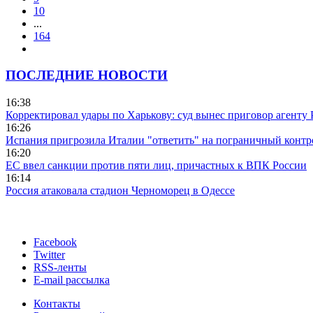
10
...
164
ПОСЛЕДНИЕ НОВОСТИ
16:38
Корректировал удары по Харькову: суд вынес приговор агенту
16:26
Испания пригрозила Италии "ответить" на пограничный контр
16:20
ЕС ввел санкции против пяти лиц, причастных к ВПК России
16:14
Россия атаковала стадион Черноморец в Одессе
Facebook
Twitter
RSS-ленты
E-mail рассылка
Контакты