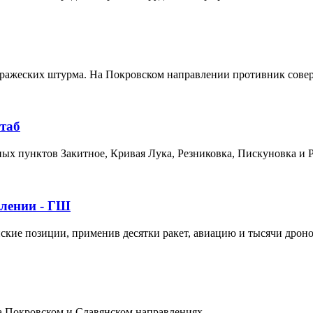
ражеских штурма. На Покровском направлении противник совер
штаб
ных пунктов Закитное, Кривая Лука, Резниковка, Пискуновка и 
влении - ГШ
нские позиции, применив десятки ракет, авиацию и тысячи дроно
а Покровском и Славянском направлениях.