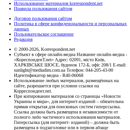
Использование материалов korrespondent.net
Правила пользования сайтом
Договор пользования сайтом
Политика в сфере конфиденциальности и персональных
данных
Пользовательское соглашение
Редакция
© 2000-2026, Korrespondent.net
Субъект в сфере онлайн-медиа Название онлайн-медиа -
«КореспонденТ.net» Адрес: 02091, місто Київ,
ХАРКІВСЬКЕ ШОСЕ, будинок 172-Б, офіс 208/1 E-mail:
sunlight@mediadim.com.ua
Телефон: 044-205-43-00
Идентификатор медиа - R40-06068
Использование любых материалов, размещённых на
сайте, разрешается при условии ссылки на
Корреспондент.net.
При копировании материалов со страницы «Новости
Украины и мира», для интернет-изданий – обязательна
прямая открытая для поисковых систем гиперссылка.
Ссылка должна быть размещена в независимости от
полного либо частичного использования материалов.
Гиперссылка (для интернет- изданий) – должна быть
размещена в подзаголовке или в первом абзаце