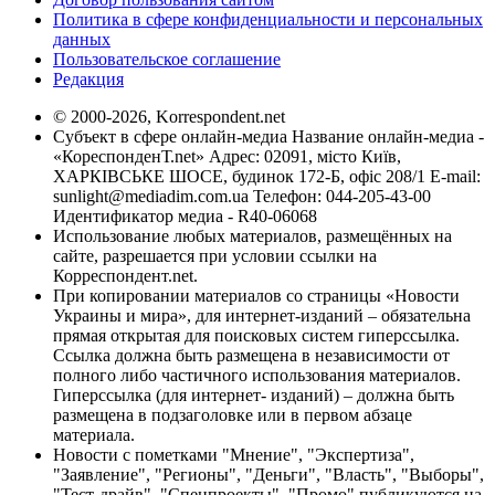
Политика в сфере конфиденциальности и персональных
данных
Пользовательское соглашение
Редакция
© 2000-2026, Korrespondent.net
Субъект в сфере онлайн-медиа Название онлайн-медиа -
«КореспонденТ.net» Адрес: 02091, місто Київ,
ХАРКІВСЬКЕ ШОСЕ, будинок 172-Б, офіс 208/1 E-mail:
sunlight@mediadim.com.ua
Телефон: 044-205-43-00
Идентификатор медиа - R40-06068
Использование любых материалов, размещённых на
сайте, разрешается при условии ссылки на
Корреспондент.net.
При копировании материалов со страницы «Новости
Украины и мира», для интернет-изданий – обязательна
прямая открытая для поисковых систем гиперссылка.
Ссылка должна быть размещена в независимости от
полного либо частичного использования материалов.
Гиперссылка (для интернет- изданий) – должна быть
размещена в подзаголовке или в первом абзаце
материала.
Новости с пометками "Мнение", "Экспертиза",
"Заявление", "Регионы", "Деньги", "Власть", "Выборы",
"Тест-драйв", "Спецпроекты", "Промо" публикуются на