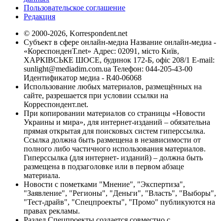
Пользовательское соглашение
Редакция
© 2000-2026, Korrespondent.net
Субъект в сфере онлайн-медиа Название онлайн-медиа -
«КореспонденТ.net» Адрес: 02091, місто Київ,
ХАРКІВСЬКЕ ШОСЕ, будинок 172-Б, офіс 208/1 E-mail:
sunlight@mediadim.com.ua
Телефон: 044-205-43-00
Идентификатор медиа - R40-06068
Использование любых материалов, размещённых на
сайте, разрешается при условии ссылки на
Корреспондент.net.
При копировании материалов со страницы «Новости
Украины и мира», для интернет-изданий – обязательна
прямая открытая для поисковых систем гиперссылка.
Ссылка должна быть размещена в независимости от
полного либо частичного использования материалов.
Гиперссылка (для интернет- изданий) – должна быть
размещена в подзаголовке или в первом абзаце
материала.
Новости с пометками "Мнение", "Экспертиза",
"Заявление", "Регионы", "Деньги", "Власть", "Выборы",
"Тест-драйв", "Спецпроекты", "Промо" публикуются на
правах рекламы.
Раздел Спецпроекты создается совместно с