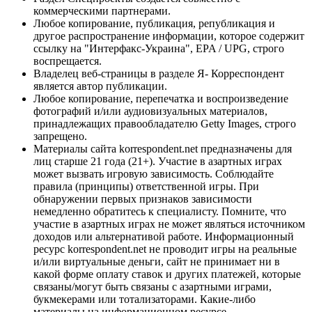
коммерческими партнерами.
Любое копирование, публикация, републикация и
другое распространение информации, которое содержит
ссылку на "Интерфакс-Украина", EPA / UPG, строго
воспрещается.
Владелец веб-страницы в разделе Я- Корреспондент
является автор публикации.
Любое копирование, перепечатка и воспроизведение
фотографий и/или аудиовизуальных материалов,
принадлежащих правообладателю Getty Images, строго
запрещено.
Материалы сайта korrespondent.net предназначены для
лиц старше 21 года (21+). Участие в азартных играх
может вызвать игровую зависимость. Соблюдайте
правила (принципы) ответственной игры. При
обнаружении первых признаков зависимости
немедленно обратитесь к специалисту. Помните, что
участие в азартных играх не может являться источником
доходов или альтернативой работе. Информационный
ресурс korrespondent.net не проводит игры на реальные
и/или виртуальные деньги, сайт не принимает ни в
какой форме оплату ставок и других платежей, которые
связаны/могут быть связаны с азартными играми,
букмекерами или тотализаторами. Какие-либо
материалы на информационном ресурсе