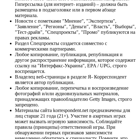
Гиперссылка (для интернет- изданий) – должна быть
размещена в подзаголовке или в первом абзаце
материала.
Новости с пометками "Мнение", "Экспертиза",
"Заявление", "Регионы", "Деньги", "Власть", "Выборы",
"Тест-драйв", "Спецпроекты", "Промо" публикуются на
правах рекламы.
Раздел Спецпроекты создается совместно с
коммерческими партнерами.
Любое копирование, публикация, републикация и
другое распространение информации, которое содержит
ссылку на "Интерфакс-Украина", EPA / UPG, строго
воспрещается.
Владелец веб-страницы в разделе Я- Корреспондент
является автор публикации.
Любое копирование, перепечатка и воспроизведение
фотографий и/или аудиовизуальных материалов,
принадлежащих правообладателю Getty Images, строго
запрещено.
Материалы сайта korrespondent.net предназначены для
лиц старше 21 года (21+). Участие в азартных играх
может вызвать игровую зависимость. Соблюдайте
правила (принципы) ответственной игры. При
обнаружении первых признаков зависимости
немедленно обратитесь к специалисту. Помните, что