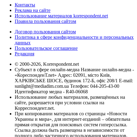
Контакты
Реклама на сайте
Использование материалов korrespondent.net
Правила пользования сайтом
Договор пользования сайтом
Политика в сфере конфиденциальности и персональных
данных
Пользовательское соглашение
Редакция
© 2000-2026, Korrespondent.net
Субъект в сфере онлайн-медиа Название онлайн-медиа -
«КореспонденТ.net» Адрес: 02091, місто Київ,
ХАРКІВСЬКЕ ШОСЕ, будинок 172-Б, офіс 208/1 E-mail:
sunlight@mediadim.com.ua
Телефон: 044-205-43-00
Идентификатор медиа - R40-06068
Использование любых материалов, размещённых на
сайте, разрешается при условии ссылки на
Корреспондент.net.
При копировании материалов со страницы «Новости
Украины и мира», для интернет-изданий – обязательна
прямая открытая для поисковых систем гиперссылка.
Ссылка должна быть размещена в независимости от
полного либо частичного использования материалов.