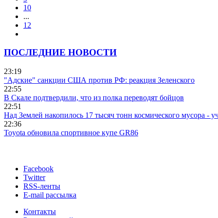
10
...
12
ПОСЛЕДНИЕ НОВОСТИ
23:19
"Адские" санкции США против РФ: реакция Зеленского
22:55
В Скале подтвердили, что из полка переводят бойцов
22:51
Над Землей накопилось 17 тысяч тонн космического мусора - у
22:36
Toyota обновила спортивное купе GR86
Facebook
Twitter
RSS-ленты
E-mail рассылка
Контакты