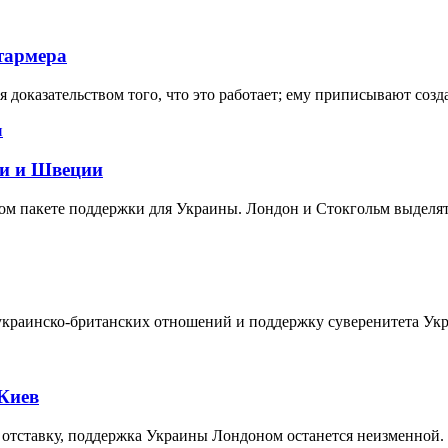
тармера
я доказательством того, что это работает; ему приписывают со
ии и Швеции
м пакете поддержки для Украины. Лондон и Стокгольм выделят 
 украинско-британских отношений и поддержку суверенитета Ук
Киев
о отставку, поддержка Украины Лондоном останется неизменной.