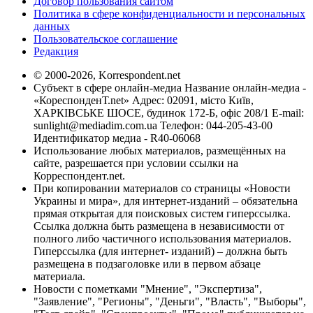
Договор пользования сайтом
Политика в сфере конфиденциальности и персональных
данных
Пользовательское соглашение
Редакция
© 2000-2026, Korrespondent.net
Субъект в сфере онлайн-медиа Название онлайн-медиа -
«КореспонденТ.net» Адрес: 02091, місто Київ,
ХАРКІВСЬКЕ ШОСЕ, будинок 172-Б, офіс 208/1 E-mail:
sunlight@mediadim.com.ua
Телефон: 044-205-43-00
Идентификатор медиа - R40-06068
Использование любых материалов, размещённых на
сайте, разрешается при условии ссылки на
Корреспондент.net.
При копировании материалов со страницы «Новости
Украины и мира», для интернет-изданий – обязательна
прямая открытая для поисковых систем гиперссылка.
Ссылка должна быть размещена в независимости от
полного либо частичного использования материалов.
Гиперссылка (для интернет- изданий) – должна быть
размещена в подзаголовке или в первом абзаце
материала.
Новости с пометками "Мнение", "Экспертиза",
"Заявление", "Регионы", "Деньги", "Власть", "Выборы",