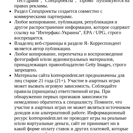
"Тест-драйв", "Спецпроекты", "Промо" публикуются на
правах рекламы.
Раздел Спецпроекты создается совместно с
коммерческими партнерами.
Любое копирование, публикация, републикация и
другое распространение информации, которое содержит
ссылку на "Интерфакс-Украина", EPA / UPG, строго
воспрещается.
Владелец веб-страницы в разделе Я- Корреспондент
является автор публикации.
Любое копирование, перепечатка и воспроизведение
фотографий и/или аудиовизуальных материалов,
принадлежащих правообладателю Getty Images, строго
запрещено.
Материалы сайта korrespondent.net предназначены для
лиц старше 21 года (21+). Участие в азартных играх
может вызвать игровую зависимость. Соблюдайте
правила (принципы) ответственной игры. При
обнаружении первых признаков зависимости
немедленно обратитесь к специалисту. Помните, что
участие в азартных играх не может являться источником
доходов или альтернативой работе. Информационный
ресурс korrespondent.net не проводит игры на реальные
и/или виртуальные деньги, сайт не принимает ни в
какой форме оплату ставок и других платежей, которые